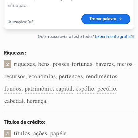
Humanizador de IA
Cata-letras
Riquezas:
Conexões
riquezas
bens
posses
fortunas
haveres
meios
,
,
,
,
,
,
2
recursos
economias
pertences
rendimentos
,
,
,
,
Caça-palavras
fundos
patrimônio
capital
espólio
pecúlio
,
,
,
,
,
cabedal
herança
,
.
Dicionário
Títulos de crédito:
Sinônimos
títulos
ações
papéis
,
,
.
3