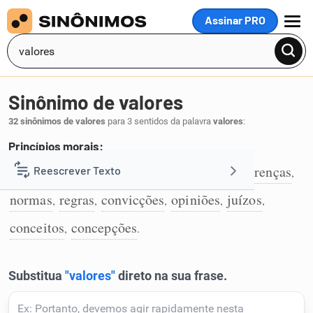
Assinar PRO
MENU
Sinônimo de valores
32 sinônimos de valores
para 3 sentidos da palavra
valores
:
Princípios morais:
princípios
moral
preceitos
padrões
crenças
Reescrever Texto
,
,
,
,
,
1
normas
regras
convicções
opiniões
juízos
,
,
,
,
,
Resumir Texto
conceitos
concepções
,
.
Corrigir Texto
Detector de IA