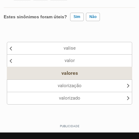
Estes sinônimos foram úteis?
Sim
Não
Existem sinônimos incorretos
valise
Nenhum dos sinônimos apresentados me ajudou
valor
Outro
valores
valorização
valorizado