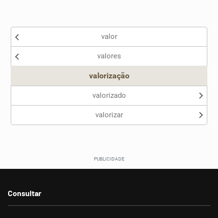
Existem sinônimos incorretos
valor
Nenhum dos sinônimos apresentados me ajudou
valores
Outro
valorização
valorizado
valorizar
Consultar