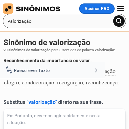
Assinar PRO
MENU
Sinônimo de valorização
20 sinônimos de valorização
para 3 sentidos da palavra
valorização
:
Reconhecimento da importância ou valor:
reconhecimento
enaltecimento
apreciação
Reescrever Texto
,
,
,
1
elogio
condecoração
recognição
reconhecença
,
,
,
.
Resumir Texto
Corrigir Texto
Detector de IA