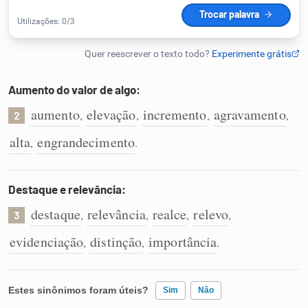
Humanizador de IA
Aumento do valor de algo:
Cata-letras
aumento
elevação
incremento
agravamento
,
,
,
,
2
Conexões
alta
engrandecimento
,
.
Caça-palavras
Destaque e relevância:
destaque
relevância
realce
relevo
,
,
,
,
3
evidenciação
distinção
importância
,
,
.
Dicionário
Sinônimos
Estes sinônimos foram úteis?
Sim
Não