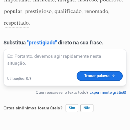
Humanizador de IA
popular
prestigioso
qualificado
renomado
,
,
,
,
respeitado
.
Cata-letras
Conexões
Caça-palavras
Dicionário
Estes sinônimos foram úteis?
Sim
Não
Sinônimos
Existem sinônimos incorretos