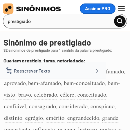
Assinar PRO
MENU
Sinônimo de prestigiado
32 sinônimos de prestigiado
para 1 sentido da palavra
prestigiado
:
Que tem prestígio, fama, notoriedade:
famoso
ilustre
abalizado
aclamado
afamado
Reescrever Texto
,
,
,
,
,
1
aprovado
bem-afamado
bem-conceituado
bem-
,
,
,
Resumir Texto
visto
bravo
celebrado
célere
conceituado
,
,
,
,
,
Corrigir Texto
confiável
consagrado
considerado
conspícuo
,
,
,
,
distinto
egrégio
emérito
engrandecido
grande
,
,
,
,
,
Detector de IA
importante
influente
insigne
lustroso
poderoso
,
,
,
,
,