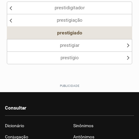
prestidigitador
Nenhum dos sinônimos apresentados me ajudou
prestigiação
Outro
prestigiado
prestigiar
prestígio
Consultar
Dicionário
Sinônimos
Conjugação
Antônimos