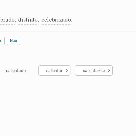
ebrado
distinto
celebrizado
,
,
.
m
Não
salientado
salientar
salientar-se
ados me ajudou