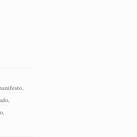
anifesto
,
zado
,
do
,