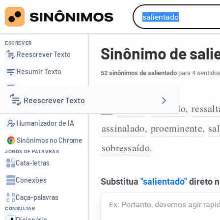
ESCREVER
Sinônimo de sali
Reescrever Texto
Resumir Texto
52 sinônimos de salientado
para 4 sentido
Corrigir Texto
Posto em foco:
Reescrever Texto
Detector de IA
focado
realçado
ressal
,
,
1
Humanizador de IA
assinalado
proeminente
sa
,
,
Resumir Texto
Sinônimos no Chrome
sobressaído
.
JOGOS DE PALAVRAS
Corrigir Texto
Cata-letras
Conexões
Detector de IA
Caça-palavras
CONSULTAR
Humanizador de IA
Dicionário