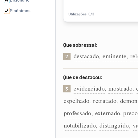
Sinônimos
Cata-letras
Que sobressai:
Conexões
destacado
eminente
re
,
,
2
Caça-palavras
Que se destacou:
evidenciado
mostrado
,
,
3
Dicionário
espelhado
retratado
demon
,
,
professado
externado
preco
,
,
Sinônimos
notabilizado
distinguido
v
,
,