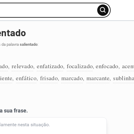
entado
s da palavra
salientado
:
tado
relevado
enfatizado
focalizado
enfocado
acen
,
,
,
,
,
liente
enfático
frisado
marcado
marcante
sublinh
,
,
,
,
,