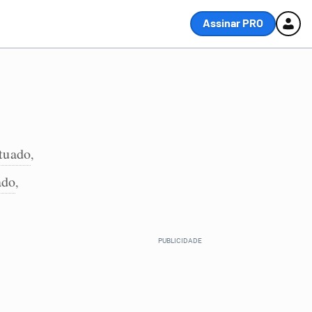
Assinar PRO
tuado
,
ado
,