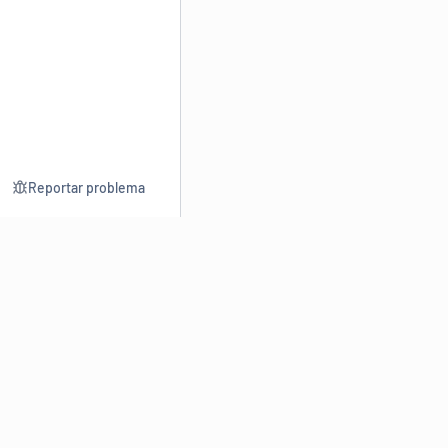
Reportar problema
Consultar
Escrev
Dicionário
Reescre
Sinônimos
Parafra
Conjugação
Corrigir