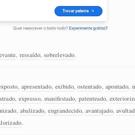
levante
ressaído
sobrelevado
,
,
.
exposto
apresentado
exibido
ostentado
apontado
m
,
,
,
,
,
strado
expresso
manifestado
patenteado
exteriori
,
,
,
,
nizado
abalizado
engrandecido
avantajado
avulta
,
,
,
,
alorizado
.