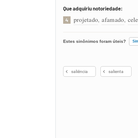
Que adquiriu notoriedade:
projetado
afamado
cel
,
,
4
Estes sinônimos foram úteis?
Si
Existem sinônimos incorretos
saliência
salienta
Nenhum dos sinônimos apresent
Outro