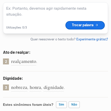
Humanizador de IA
Cata-letras
Conexões
Ato de realçar:
realçamento
.
Caça-palavras
2
Dignidade:
nobreza
honra
dignidade
,
,
.
3
Dicionário
Sinônimos
Estes sinônimos foram úteis?
Sim
Não