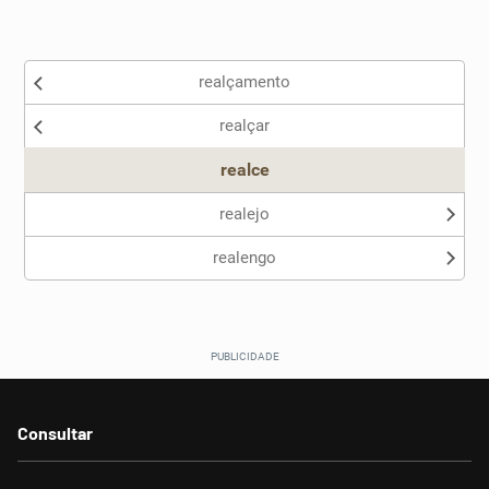
Existem sinônimos incorretos
realçamento
Nenhum dos sinônimos apresentados me ajudou
realçar
Outro
realce
realejo
realengo
Consultar