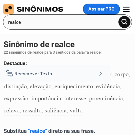
Assinar PRO
MENU
Sinônimo de realce
22 sinônimos de realce
para 3 sentidos da palavra
realce
:
Destaque:
ênfase
destaque
relevância
brilho
cor
corpo
Reescrever Texto
,
,
,
,
,
,
1
distinção
elevação
enriquecimento
evidência
,
,
,
,
Resumir Texto
expressão
importância
interesse
proeminência
,
,
,
,
Corrigir Texto
relevo
ressalto
saliência
vulto
,
,
,
.
Detector de IA