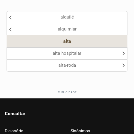
Existem sinônimos incorretos
alquilé
Nenhum dos sinônimos apresentados me ajudou
alquimiar
Outro
alta
alta hospitalar
alta-roda
Consultar
Dicionário
Sinônimos