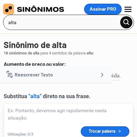
Assinar PRO
MENU
Sinônimo de alta
18 sinônimos de alta
para 4 sentidos da palavra
alta
:
Aumento de preço ou valor:
elevação
aumento
encarecimento
subida
Reescrever Texto
,
,
,
.
1
Resumir Texto
Corrigir Texto
Detector de IA