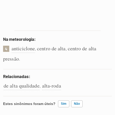
Na meteorologia:
anticiclone
centro de alta
centro de alta
,
,
4
pressão
.
Relacionadas:
de alta qualidade
alta-roda
,
Estes sinônimos foram úteis?
Sim
Não