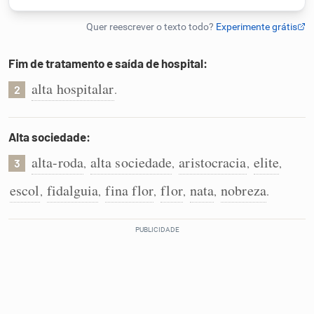
Humanizador de IA
Fim de tratamento e saída de hospital:
alta hospitalar
.
2
Cata-letras
Conexões
Alta sociedade:
alta-roda
alta sociedade
aristocracia
elite
,
,
,
,
3
Caça-palavras
escol
fidalguia
fina flor
flor
nata
nobreza
,
,
,
,
,
.
Dicionário
Sinônimos