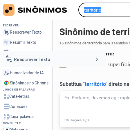
ESCREVER
Sinônimo de terri
Reescrever Texto
Resumir Texto
16 sinônimos de território
para 3 sentidos 
Corrigir Texto
Ampla extensão de terra:
Reescrever Texto
Detector de IA
área
extensão
superfíci
,
,
1
Humanizador de IA
Resumir Texto
Sinônimos no Chrome
JOGOS DE PALAVRAS
Corrigir Texto
Cata-letras
Conexões
Detector de IA
Caça-palavras
CONSULTAR
Humanizador de IA
Dicionário