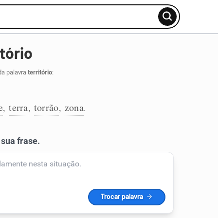
tório
da palavra
território
:
e
terra
torrão
zona
,
,
,
.