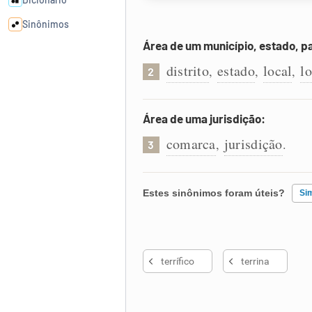
Sinônimos
Área de um município, estado, p
Cata-letras
distrito
estado
local
l
,
,
,
2
Conexões
Área de uma jurisdição:
comarca
jurisdição
,
.
Caça-palavras
3
Estes sinônimos foram úteis?
Si
Dicionário
Existem sinônimos incorretos
Sinônimos
terrífico
terrina
Nenhum dos sinônimos apresent
Outro