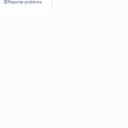
Reportar problema
Consultar
Escrev
Dicionário
Reescre
Sinônimos
Parafra
Conjugação
Corrigir
Antônimos
Resumir
O
Dicionário Online de Sinônimos
é parte do
Dicio.com.br
e
conta com mais de 30 mil sinônimos de palavras e de expressões
em português do Brasil.