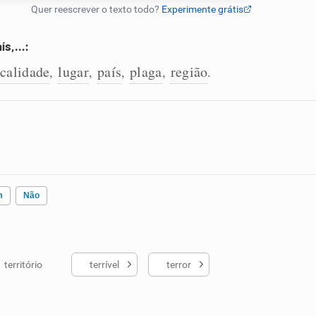
aís,…:
ocalidade
lugar
país
plaga
região
,
,
,
,
.
m
Não
território
terrível
terror
ados me ajudou