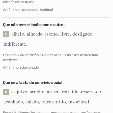
falar desse costume.
Antônimos: conhecido, habitual
Que não tem relação com o outro:
alheio
alheado
isento
livre
desligado
,
,
,
,
,
5
indiferente
.
Exemplo:
Sou estranho a toda essa situação e assim pretendo
continuar.
Antônimo: relacionado
Que se afasta do convívio social:
esquivo
arredio
arisco
retraído
reservado
,
,
,
,
,
6
acanhado
calado
introvertido
insociável
,
,
,
.
Exemplo:
Sempre foi estranho, mesmo nos encontros familiares.