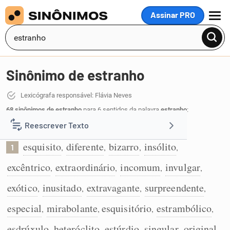
Assinar PRO
MENU
Sinônimo de estranho
Lexicógrafa responsável: Flávia Neves
68 sinônimos de estranho
para 6 sentidos da palavra
estranho
:
Reescrever Texto
Que é esquisito, fora dos padrões normais:
esquisito
diferente
bizarro
insólito
,
,
,
,
1
Resumir Texto
excêntrico
extraordinário
incomum
invulgar
,
,
,
,
Corrigir Texto
exótico
inusitado
extravagante
surpreendente
,
,
,
,
especial
mirabolante
esquisitório
estrambólico
,
,
,
,
Detector de IA
esdrúxulo
heteróclito
estúrdio
singular
original
,
,
,
,
,