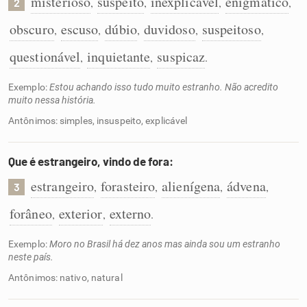
misterioso
suspeito
inexplicável
enigmático
,
,
,
,
2
obscuro
escuso
dúbio
duvidoso
suspeitoso
,
,
,
,
,
questionável
inquietante
suspicaz
,
,
.
Exemplo:
Estou achando isso tudo muito estranho. Não acredito
muito nessa história.
Antônimos: simples, insuspeito, explicável
Que é estrangeiro, vindo de fora:
estrangeiro
forasteiro
alienígena
ádvena
,
,
,
,
3
forâneo
exterior
externo
,
,
.
Exemplo:
Moro no Brasil há dez anos mas ainda sou um estranho
neste país.
Antônimos: nativo, natural