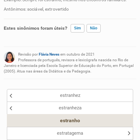
Antônimos: sociável, extrovertido
Estes sinônimos foram úteis?
Sim
Não
Existem sinônimos incorretos
Revisão por
Flávia Neves
em outubro de 2021
Nenhum dos sinônimos apresentados me ajudou
Professora de português, revisora e lexicógrafa nascida no Rio de
Janeiro e licenciada pela Escola Superior de Educação do Porto, em Portugal
(2005). Atua nas áreas da Didática e da Pedagogia.
Outro
estranhez
estranheza
estranho
estratagema