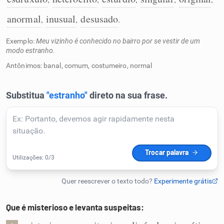
Humanizador de IA
anormal
inusual
desusado
,
,
.
Exemplo:
Meu vizinho é conhecido no bairro por se vestir de um
modo estranho.
Antônimos: banal, comum, costumeiro, normal
Cata-letras
Conexões
Caça-palavras
Dicionário
Que é misterioso e levanta suspeitas:
Sinônimos