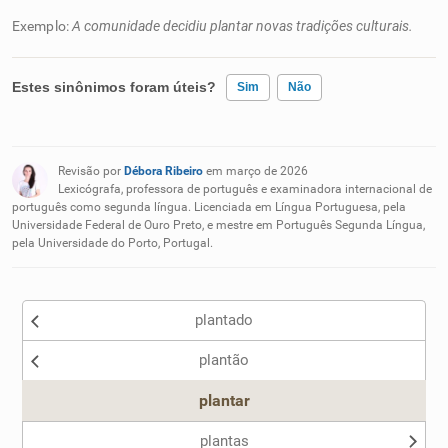
Exemplo:
A comunidade decidiu plantar novas tradições culturais.
Estes sinônimos foram úteis?
Sim
Não
Existem sinônimos incorretos
Revisão por
Débora Ribeiro
em março de 2026
Nenhum dos sinônimos apresentados me ajudou
Lexicógrafa, professora de português e examinadora internacional de
português como segunda língua. Licenciada em Língua Portuguesa, pela
Universidade Federal de Ouro Preto, e mestre em Português Segunda Língua,
Outro
pela Universidade do Porto, Portugal.
plantado
plantão
plantar
plantas