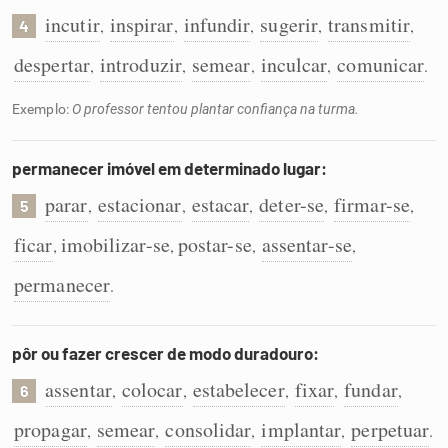
incutir
inspirar
infundir
sugerir
transmitir
,
,
,
,
,
4
despertar
introduzir
semear
inculcar
comunicar
,
,
,
,
.
Exemplo:
O professor tentou plantar confiança na turma.
permanecer imóvel em determinado lugar:
parar
estacionar
estacar
deter-se
firmar-se
,
,
,
,
,
5
ficar
imobilizar-se
postar-se
assentar-se
,
,
,
,
permanecer
.
pôr ou fazer crescer de modo duradouro:
assentar
colocar
estabelecer
fixar
fundar
,
,
,
,
,
6
propagar
semear
consolidar
implantar
perpetuar
,
,
,
,
.