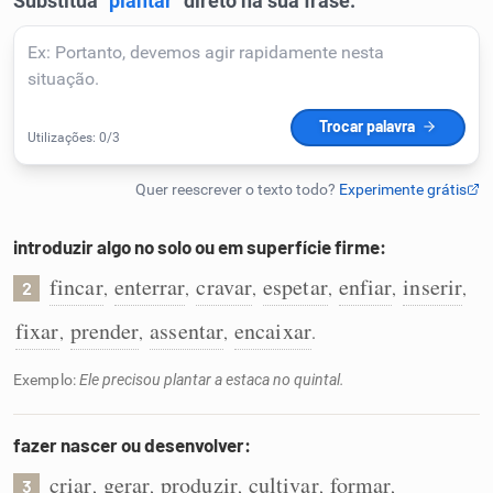
Humanizador de IA
Cata-letras
Conexões
introduzir algo no solo ou em superfície firme:
Caça-palavras
fincar
enterrar
cravar
espetar
enfiar
inserir
,
,
,
,
,
,
2
fixar
prender
assentar
encaixar
,
,
,
.
Exemplo:
Ele precisou plantar a estaca no quintal.
Dicionário
fazer nascer ou desenvolver:
Sinônimos
criar
gerar
produzir
cultivar
formar
,
,
,
,
,
3