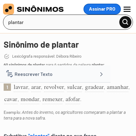
Assinar PRO
MENU
Sinônimo de plantar
Lexicógrafa responsável: Débora Ribeiro
60 sinônimos de plantar
para 6 sentidos da palavra
plantar
:
Reescrever Texto
preparar a terra para cultivo:
lavrar
arar
revolver
sulcar
gradear
amanhar
,
,
,
,
,
,
1
Resumir Texto
cavar
mondar
remexer
afofar
,
,
,
.
Corrigir Texto
Exemplo:
Antes do inverno, os agricultores começaram a plantar a
terra para a nova safra.
Detector de IA