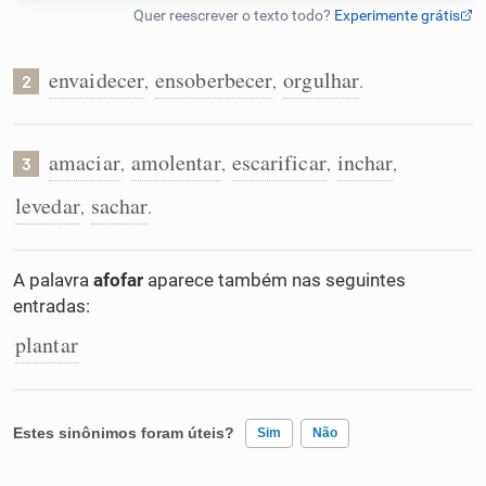
Humanizador de IA
envaidecer
ensoberbecer
orgulhar
,
,
.
2
Cata-letras
amaciar
amolentar
escarificar
inchar
,
,
,
,
3
levedar
sachar
,
.
Conexões
Caça-palavras
A palavra
afofar
aparece também nas seguintes
entradas:
plantar
Dicionário
Estes sinônimos foram úteis?
Sim
Não
Sinônimos