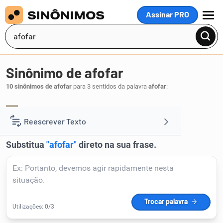
Assinar PRO
MENU
Sinônimo de afofar
10 sinônimos de afofar
para 3 sentidos da palavra
afofar
:
amolecer
.
1
Reescrever Texto
Resumir Texto
Corrigir Texto
Detector de IA