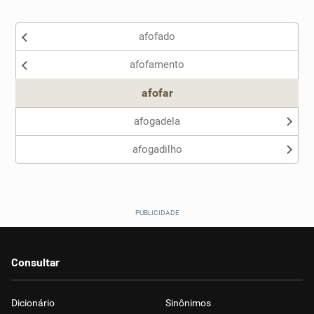
Existem sinônimos incorretos
afofado
Nenhum dos sinônimos apresentados me ajudou
afofamento
Outro
afofar
afogadela
afogadilho
Consultar
Dicionário
Sinônimos