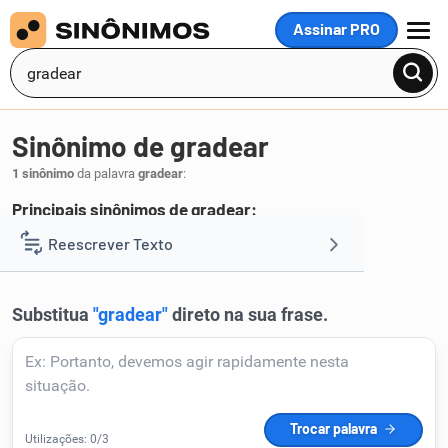
Assinar PRO
MENU
Sinônimo de gradear
1 sinônimo
da palavra
gradear
:
Principais sinônimos de gradear:
amanhar
Reescrever Texto
.
1
Resumir Texto
Corrigir Texto
Detector de IA