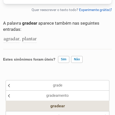
Humanizador de IA
A palavra
gradear
aparece também nas seguintes
entradas:
Cata-letras
agradar
plantar
,
Conexões
Estes sinônimos foram úteis?
Sim
Não
Caça-palavras
Existem sinônimos incorretos
grade
Nenhum dos sinônimos apresentados me ajudou
Dicionário
gradeamento
Outro
gradear
Sinônimos