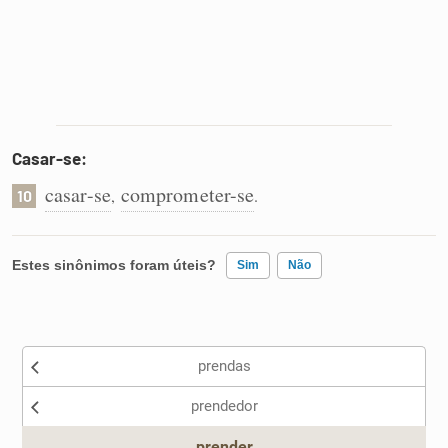
Casar-se:
casar-se
comprometer-se
,
.
10
Estes sinônimos foram úteis?
Sim
Não
Existem sinônimos incorretos
prendas
Nenhum dos sinônimos apresentados me ajudou
prendedor
Outro
prender