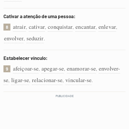
Cativar a atenção de uma pessoa:
atrair
cativar
conquistar
encantar
enlevar
,
,
,
,
,
8
envolver
seduzir
,
.
Estabelecer vínculo:
afeiçoar-se
apegar-se
enamorar-se
envolver-
,
,
,
9
se
ligar-se
relacionar-se
vincular-se
,
,
,
.