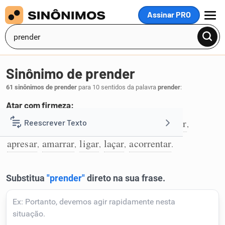
Assinar PRO
MENU
Sinônimo de prender
61 sinônimos de prender
para 10 sentidos da palavra
prender
:
Atar com firmeza:
atar
enlear
agrilhoar
aferrolhar
cingir
Reescrever Texto
,
,
,
,
,
1
apresar
amarrar
ligar
laçar
acorrentar
,
,
,
,
.
Resumir Texto
Corrigir Texto
Detector de IA