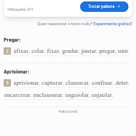
Humanizador de IA
Pregar:
Cata-letras
afixar
colar
fixar
grudar
juntar
pregar
unir
,
,
,
,
,
,
.
2
Conexões
Aprisionar:
Caça-palavras
aprisionar
capturar
clausurar
confinar
deter
,
,
,
,
,
3
encarcerar
enclausurar
engaiolar
enjaular
,
,
,
.
Dicionário
Sinônimos