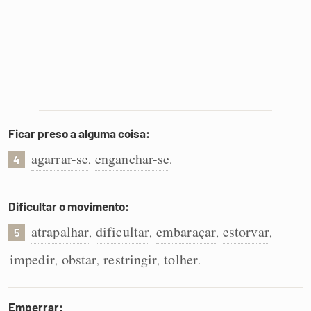
Ficar preso a alguma coisa:
agarrar-se
enganchar-se
,
.
4
Dificultar o movimento:
atrapalhar
dificultar
embaraçar
estorvar
,
,
,
,
5
impedir
obstar
restringir
tolher
,
,
,
.
Emperrar: