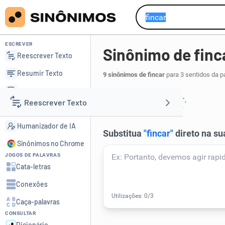
ESCREVER
Sinônimo de finc
Reescrever Texto
Resumir Texto
9 sinônimos de fincar
para 3 sentidos da p
Corrigir Texto
enterrar
enfiar
,
.
1
Reescrever Texto
Detector de IA
Humanizador de IA
Resumir Texto
Sinônimos no Chrome
JOGOS DE PALAVRAS
Corrigir Texto
Cata-letras
Conexões
Detector de IA
Caça-palavras
CONSULTAR
Humanizador de IA
Dicionário