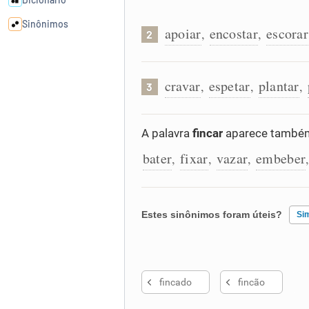
Sinônimos
apoiar
encostar
escorar
,
,
2
Cata-letras
cravar
espetar
plantar
,
,
,
3
Conexões
A palavra
fincar
aparece também 
Caça-palavras
bater
fixar
vazar
embeber
,
,
,
Estes sinônimos foram úteis?
Si
Dicionário
Sinônimos
Existem sinônimos incorretos
fincado
fincão
Nenhum dos sinônimos apresent