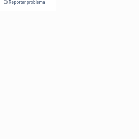
Reportar problema
Consultar
Escrev
Dicionário
Reescre
Sinônimos
Parafra
Conjugação
Corrigir
Antônimos
Resumir
O
Dicionário Online de Sinônimos
é parte do
Dicio.com.br
e
conta com mais de 30 mil sinônimos de palavras e de expressões
em português do Brasil.