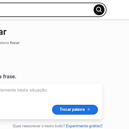
ar
alavra
fincar
: