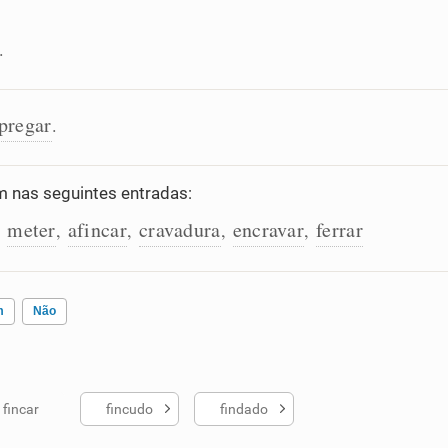
.
pregar
.
nas seguintes entradas:
meter
afincar
cravadura
encravar
ferrar
,
,
,
,
,
m
Não
fincar
fincudo
findado
ados me ajudou