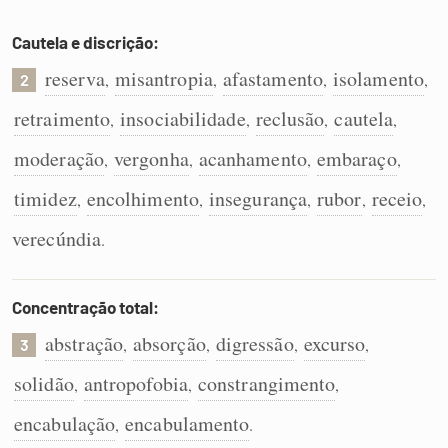
Cautela e discrição:
reserva
misantropia
afastamento
isolamento
,
,
,
,
2
retraimento
insociabilidade
reclusão
cautela
,
,
,
,
moderação
vergonha
acanhamento
embaraço
,
,
,
,
timidez
encolhimento
insegurança
rubor
receio
,
,
,
,
,
verecúndia
.
Concentração total:
abstração
absorção
digressão
excurso
,
,
,
,
3
solidão
antropofobia
constrangimento
,
,
,
encabulação
encabulamento
,
.