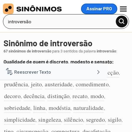
Assinar PRO
MENU
Sinônimo de introversão
67 sinônimos de introversão
para 3 sentidos da palavra
introversão
:
Qualidade de quem é discreto, modesto e sensato:
discrição
resguardo
acordo
circunspecção
Reescrever Texto
,
,
,
,
1
prudência
jeito
austeridade
comedimento
,
,
,
,
Resumir Texto
decoro
decência
distinção
recato
modo
,
,
,
,
,
Corrigir Texto
sobriedade
linha
modéstia
naturalidade
,
,
,
,
simplicidade
singeleza
silêncio
segredo
sigilo
,
,
,
,
,
Detector de IA
tino
circunspeção
compostura
desafetação
,
,
,
,