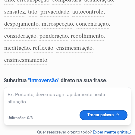
Humanizador de IA
sensatez
tato
privacidade
autocontrole
,
,
,
,
despojamento
introspecção
concentração
,
,
,
consideração
ponderação
recolhimento
,
,
,
Cata-letras
meditação
reflexão
ensimesmação
,
,
,
Conexões
ensimesmamento
.
Caça-palavras
Dicionário
Sinônimos