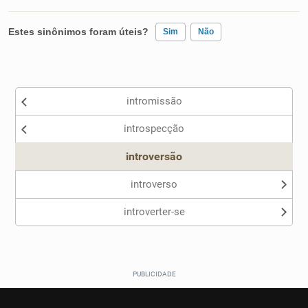
Estes sinônimos foram úteis?
Sim
Não
Existem sinônimos incorretos
intromissão
Nenhum dos sinônimos apresentados me ajudou
introspecção
Outro
introversão
introverso
introverter-se