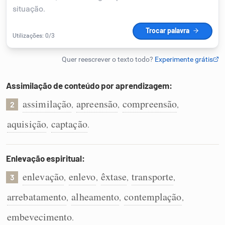
Humanizador de IA
Cata-letras
Assimilação de conteúdo por aprendizagem:
Conexões
assimilação
apreensão
compreensão
,
,
,
2
aquisição
captação
,
.
Caça-palavras
Enlevação espiritual:
enlevação
enlevo
êxtase
transporte
,
,
,
,
3
Dicionário
arrebatamento
alheamento
contemplação
,
,
,
Sinônimos
embevecimento
.