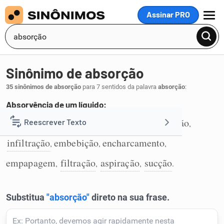
Assinar PRO
MENU
Sinônimo de absorção
35 sinônimos de absorção
para 7 sentidos da palavra
absorção
:
Absorvência de um líquido:
absorvência
absorvimento
impregnação
Reescrever Texto
,
,
,
1
infiltração
embebição
encharcamento
,
,
,
Resumir Texto
empapagem
filtração
aspiração
sucção
,
,
,
.
Corrigir Texto
Detector de IA