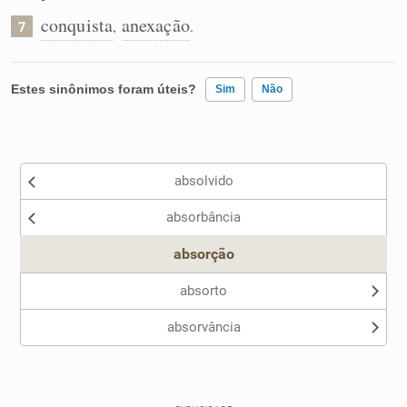
conquista
anexação
,
.
7
Estes sinônimos foram úteis?
Sim
Não
Existem sinônimos incorretos
absolvido
Nenhum dos sinônimos apresentados me ajudou
absorbância
Outro
absorção
absorto
absorvância