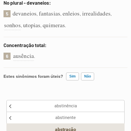
No plural - devaneios:
devaneios
fantasias
enleios
irrealidades
,
,
,
,
5
sonhos
utopias
quimeras
,
,
.
Concentração total:
ausência
.
6
Estes sinônimos foram úteis?
Sim
Não
Existem sinônimos incorretos
abstinência
Nenhum dos sinônimos apresentados me ajudou
abstinente
Outro
abstração