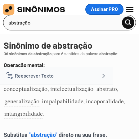
Assinar PRO
MENU
Sinônimo de abstração
36 sinônimos de abstração
para 6 sentidos da palavra
abstração
:
Operação mental:
imaterialização
subjetividade
Reescrever Texto
,
1
conceptualização
intelectualização
abstrato
,
,
,
Resumir Texto
generalização
impalpabilidade
incoporalidade
,
,
,
Corrigir Texto
intangibilidade
.
Detector de IA