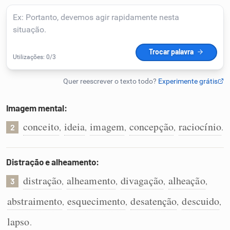
Humanizador de IA
Cata-letras
Conexões
Imagem mental:
conceito
ideia
imagem
concepção
raciocínio
,
,
,
,
.
Caça-palavras
2
Distração e alheamento:
distração
alheamento
divagação
alheação
,
,
,
,
3
Dicionário
abstraimento
esquecimento
desatenção
descuido
,
,
,
,
Sinônimos
lapso
.