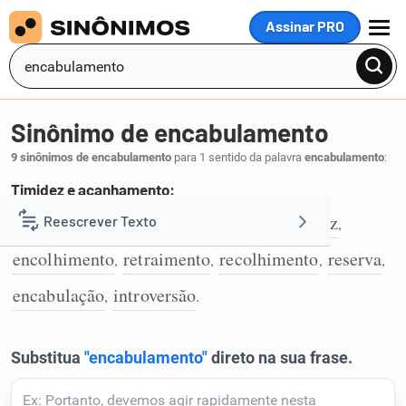
Assinar PRO
MENU
Sinônimo de encabulamento
9 sinônimos de encabulamento
para 1 sentido da palavra
encabulamento
:
Timidez e acanhamento:
constrangimento
acanhamento
timidez
Reescrever Texto
,
,
,
1
encolhimento
retraimento
recolhimento
reserva
,
,
,
,
Resumir Texto
encabulação
introversão
,
.
Corrigir Texto
Detector de IA