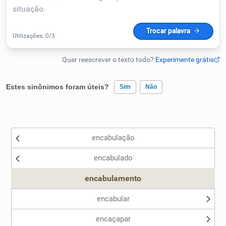
Humanizador de IA
Cata-letras
Estes sinônimos foram úteis?
Sim
Não
Conexões
Existem sinônimos incorretos
Caça-palavras
encabulação
Nenhum dos sinônimos apresentados me ajudou
encabulado
Outro
encabulamento
Dicionário
encabular
Sinônimos
encaçapar