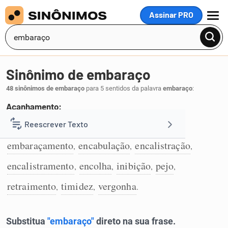
Assinar PRO
MENU
Sinônimo de embaraço
48 sinônimos de embaraço
para 5 sentidos da palavra
embaraço
:
Acanhamento:
acanhamento
constrangimento
Reescrever Texto
,
,
1
embaraçamento
encabulação
encalistração
,
,
,
Resumir Texto
encalistramento
encolha
inibição
pejo
,
,
,
,
Corrigir Texto
retraimento
timidez
vergonha
,
,
.
Detector de IA