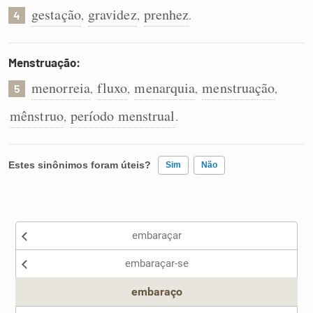
gestação
gravidez
prenhez
,
,
.
4
Menstruação:
menorreia
fluxo
menarquia
menstruação
,
,
,
,
5
mênstruo
período menstrual
,
.
Estes sinônimos foram úteis?
Sim
Não
Existem sinônimos incorretos
embaraçar
Nenhum dos sinônimos apresentados me ajudou
embaraçar-se
Outro
embaraço