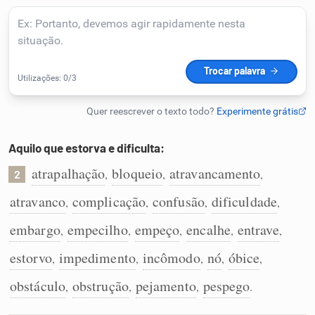
Humanizador de IA
Cata-letras
Conexões
Aquilo que estorva e dificulta:
atrapalhação
bloqueio
atravancamento
,
,
,
Caça-palavras
2
atravanco
complicação
confusão
dificuldade
,
,
,
,
embargo
empecilho
empeço
encalhe
entrave
,
,
,
,
,
Dicionário
estorvo
impedimento
incômodo
nó
óbice
,
,
,
,
,
obstáculo
obstrução
pejamento
pespego
,
,
,
.
Sinônimos