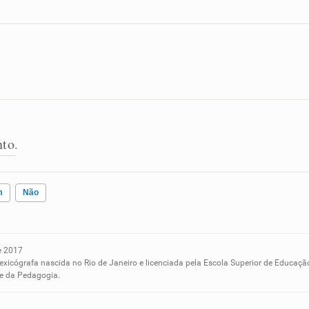
nto
.
m
Não
e 2017
ados me ajudou
lexicógrafa nascida no Rio de Janeiro e licenciada pela Escola Superior de Educaçã
 e da Pedagogia.