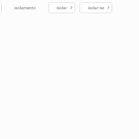
isolamento
isolar
isolar-se