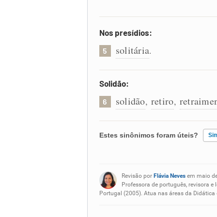
Nos presídios:
solitária
.
5
Solidão:
solidão
retiro
retraime
,
,
6
Estes sinônimos foram úteis?
Si
Existem sinônimos incorretos
Revisão por
Flávia Neves
em maio d
Nenhum dos sinônimos apresent
Professora de português, revisora e 
Portugal (2005). Atua nas áreas da Didática
Outro