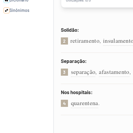
Sinônimos
Cata-letras
Solidão:
retiramento
insulament
,
2
Conexões
Separação:
Caça-palavras
separação
afastamento
,
,
3
Nos hospitais:
Dicionário
quarentena
.
4
Sinônimos