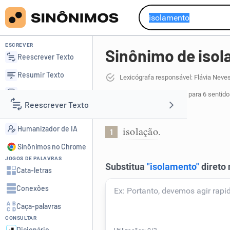
ESCREVER
Sinônimo de iso
Reescrever Texto
Resumir Texto
Lexicógrafa responsável: Flávia Neve
Corrigir Texto
17 sinônimos de isolamento
para 6 sentido
Reescrever Texto
Detector de IA
Ato de isolar:
Humanizador de IA
isolação
.
1
Resumir Texto
Sinônimos no Chrome
JOGOS DE PALAVRAS
Corrigir Texto
Cata-letras
Conexões
Detector de IA
Caça-palavras
CONSULTAR
Humanizador de IA
Dicionário