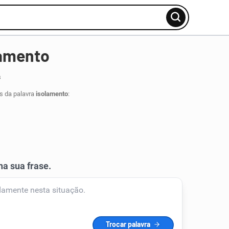
lamento
s
s da palavra
isolamento
: