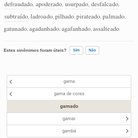
defraudado
apoderado
usurpado
desfalcado
,
,
,
,
subtraído
ladroado
pilhado
pirateado
palmado
,
,
,
,
,
gatunado
agadanhado
agafanhado
assalteado
,
,
,
.
Estes sinônimos foram úteis?
Sim
Não
Existem sinônimos incorretos
gama
Nenhum dos sinônimos apresentados me ajudou
gama de cores
Outro
gamado
gamar
gambá