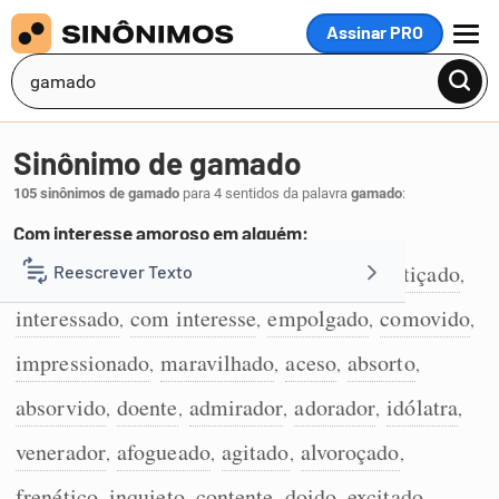
Assinar PRO
MENU
Sinônimo de gamado
105 sinônimos de gamado
para 4 sentidos da palavra
gamado
:
Com interesse amoroso em alguém:
a fim
enamorado
caído
atraído
enfeitiçado
Reescrever Texto
,
,
,
,
,
1
interessado
com interesse
empolgado
comovido
,
,
,
,
Resumir Texto
impressionado
maravilhado
aceso
absorto
,
,
,
,
Corrigir Texto
absorvido
doente
admirador
adorador
idólatra
,
,
,
,
,
venerador
afogueado
agitado
alvoroçado
,
,
,
,
Detector de IA
frenético
inquieto
contente
doido
excitado
,
,
,
,
,