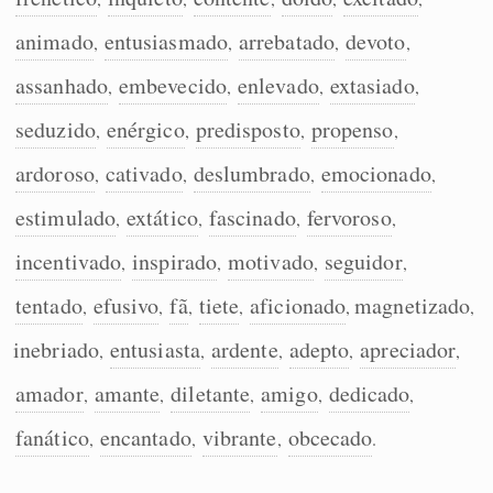
Humanizador de IA
animado
entusiasmado
arrebatado
devoto
,
,
,
,
assanhado
embevecido
enlevado
extasiado
,
,
,
,
seduzido
enérgico
predisposto
propenso
,
,
,
,
Cata-letras
ardoroso
cativado
deslumbrado
emocionado
,
,
,
,
Conexões
estimulado
extático
fascinado
fervoroso
,
,
,
,
incentivado
inspirado
motivado
seguidor
,
,
,
,
Caça-palavras
tentado
efusivo
fã
tiete
aficionado
magnetizado
,
,
,
,
,
,
inebriado
entusiasta
ardente
adepto
apreciador
,
,
,
,
,
amador
amante
diletante
amigo
dedicado
Dicionário
,
,
,
,
,
fanático
encantado
vibrante
obcecado
,
,
,
.
Sinônimos