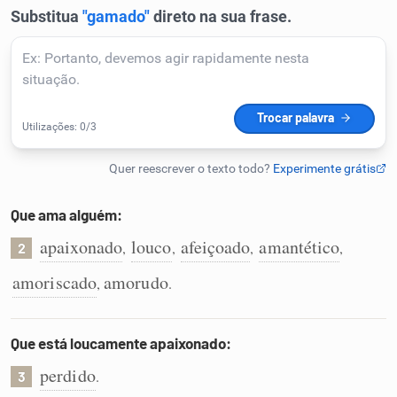
Que ama alguém:
apaixonado
louco
afeiçoado
amantético
,
,
,
,
2
amoriscado
amorudo
,
.
Que está loucamente apaixonado:
perdido
.
3