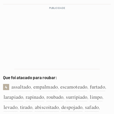
Que foi atacado para roubar:
assaltado
empalmado
escamoteado
furtado
,
,
,
,
4
larapiado
rapinado
roubado
surripiado
limpo
,
,
,
,
,
levado
tirado
abiscoitado
despojado
safado
,
,
,
,
,