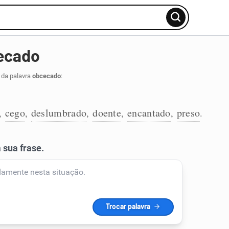
ecado
 da palavra
obcecado
:
cego
deslumbrado
doente
encantado
preso
,
,
,
,
,
.