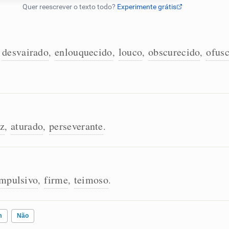
desvairado
enlouquecido
louco
obscurecido
ofus
,
,
,
,
,
z
aturado
perseverante
,
,
.
mpulsivo
firme
teimoso
,
,
.
m
Não