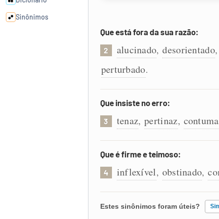
Sinônimos
Que está fora da sua razão:
Cata-letras
alucinado
desorientado
,
2
perturbado
.
Conexões
Caça-palavras
Que insiste no erro:
tenaz
pertinaz
contuma
,
,
3
Que é firme e teimoso:
Dicionário
inflexível
obstinado
co
,
,
4
Sinônimos
Estes sinônimos foram úteis?
Si