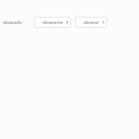
obcecado
obcecante
obcecar
ados me ajudou