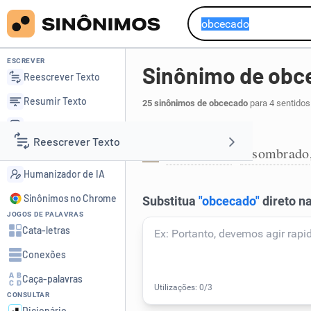
ESCREVER
Sinônimo de obc
Reescrever Texto
Resumir Texto
25 sinônimos de obcecado
para 4 sentidos
Corrigir Texto
Que tem obsessão:
Reescrever Texto
Detector de IA
apaixonado
assombrado
,
1
Humanizador de IA
Resumir Texto
Sinônimos no Chrome
JOGOS DE PALAVRAS
Corrigir Texto
Cata-letras
Conexões
Detector de IA
Caça-palavras
CONSULTAR
Humanizador de IA
Dicionário