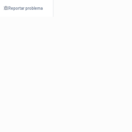
Reportar problema
Consultar
Escrev
Dicionário
Reescre
Sinônimos
Parafra
Conjugação
Corrigir
Antônimos
Resumir
O
Dicionário Online de Sinônimos
é parte do
Dicio.com.br
e
conta com mais de 30 mil sinônimos de palavras e de expressões