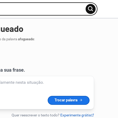
gueado
s da palavra
afogueado
: