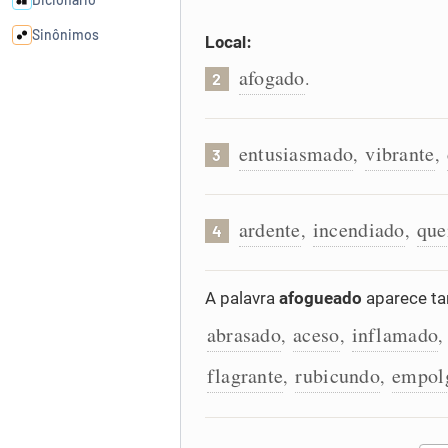
Sinônimos
Local:
afogado
.
2
Cata-letras
entusiasmado
vibrante
Conexões
,
,
3
Caça-palavras
ardente
incendiado
que
,
,
4
A palavra
afogueado
aparece ta
Dicionário
abrasado
aceso
inflamado
,
,
flagrante
rubicundo
empol
,
,
Sinônimos