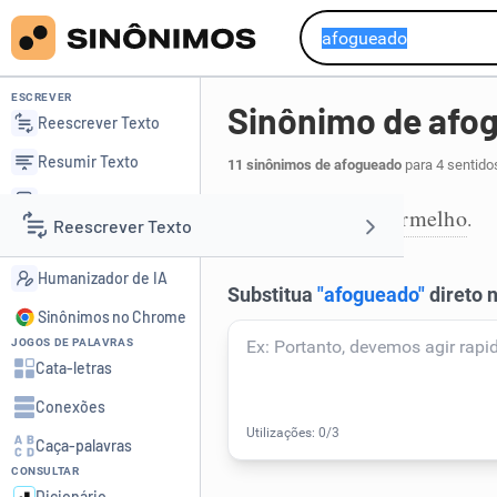
ESCREVER
Sinônimo de afo
Reescrever Texto
Resumir Texto
11 sinônimos de afogueado
para 4 sentido
Corrigir Texto
esbraseado
vermelho
,
.
1
Reescrever Texto
Detector de IA
Humanizador de IA
Resumir Texto
Sinônimos no Chrome
JOGOS DE PALAVRAS
Corrigir Texto
Cata-letras
Conexões
Detector de IA
Caça-palavras
CONSULTAR
Humanizador de IA
Dicionário