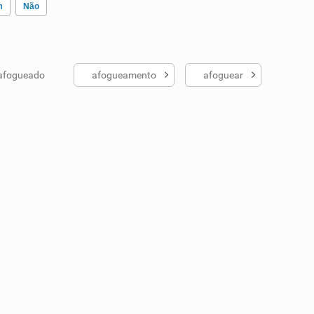
m
Não
afogueado
afogueamento
afoguear
ados me ajudou