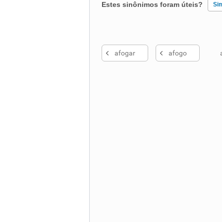
Estes sinônimos foram úteis?
Si
Existem sinônimos incorretos
afogar
afogo
Nenhum dos sinônimos apresent
Outro