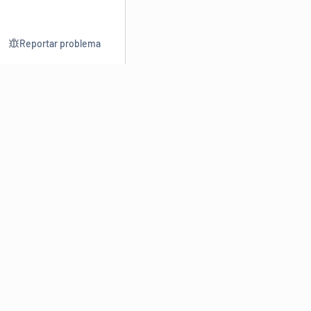
Reportar problema
Consultar
Escrev
Dicionário
Reescre
Sinônimos
Parafra
Conjugação
Corrigir
Antônimos
Resumir