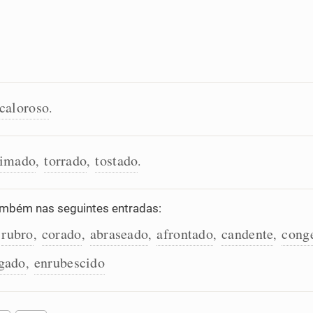
caloroso
.
imado
torrado
tostado
,
,
.
mbém nas seguintes entradas:
rubro
corado
abraseado
afrontado
candente
cong
,
,
,
,
,
,
gado
enrubescido
,