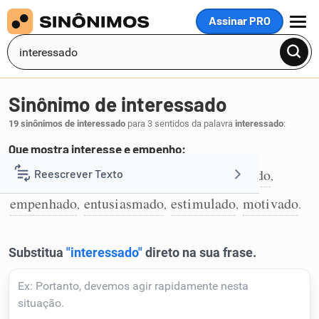
Assinar PRO
MENU
Sinônimo de interessado
19 sinônimos de interessado
para 3 sentidos da palavra
interessado
:
Que mostra interesse e empenho:
animado
arrebatado
dedicado
devotado
Reescrever Texto
,
,
,
,
1
empenhado
entusiasmado
estimulado
motivado
,
,
,
.
Resumir Texto
Corrigir Texto
Detector de IA