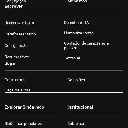
Conjugação
Antônimos
Escrever
Reescrever texto
Detector de IA
Humanizar texto
Parafrasear texto
Contador de caracteres e
Corrigir texto
palavras
Resumir texto
Texxto.ai
Jogar
Cata-letras
Conexões
Caça-palavras
Explorar Sinônimos
Institucional
Sinônimos populares
Sobre nós