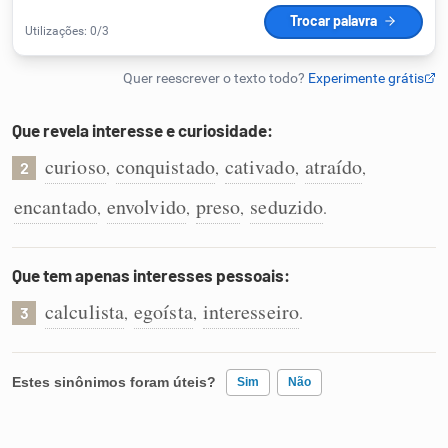
Humanizador de IA
Que revela interesse e curiosidade:
Cata-letras
curioso
conquistado
cativado
atraído
,
,
,
,
2
Conexões
encantado
envolvido
preso
seduzido
,
,
,
.
Caça-palavras
Que tem apenas interesses pessoais:
calculista
egoísta
interesseiro
,
,
.
3
Dicionário
Estes sinônimos foram úteis?
Sim
Não
Sinônimos
Existem sinônimos incorretos