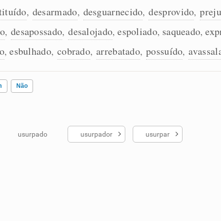
tituído
desarmado
desguarnecido
desprovido
prej
,
,
,
,
do
desapossado
desalojado
espoliado
saqueado
exp
,
,
,
,
,
do
esbulhado
cobrado
arrebatado
possuído
avassal
,
,
,
,
,
m
Não
usurpado
usurpador
usurpar
ados me ajudou