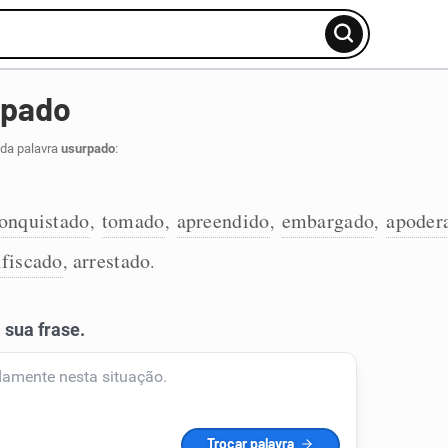
rpado
 da palavra
usurpado
:
onquistado
tomado
apreendido
embargado
apoder
,
,
,
,
fiscado
arrestado
,
.