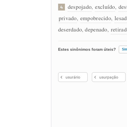
despojado
excluído
des
,
,
4
privado
empobrecido
lesa
,
,
deserdado
depenado
retira
,
,
Estes sinônimos foram úteis?
Si
Existem sinônimos incorretos
usurário
usurpação
Nenhum dos sinônimos apresent
Outro