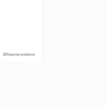
Reportar problema
Consultar
Escrev
Dicionário
Reescre
Sinônimos
Parafra