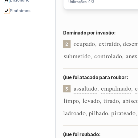
Sinônimos
Cata-letras
Dominado por invasão:
ocupado
extraído
dese
,
,
2
Conexões
submetido
controlado
anex
,
,
Caça-palavras
Que foi atacado para roubar:
assaltado
empalmado
e
,
,
3
Dicionário
limpo
levado
tirado
abisc
,
,
,
ladroado
pilhado
pirateado
,
,
Sinônimos
Que foi roubado: