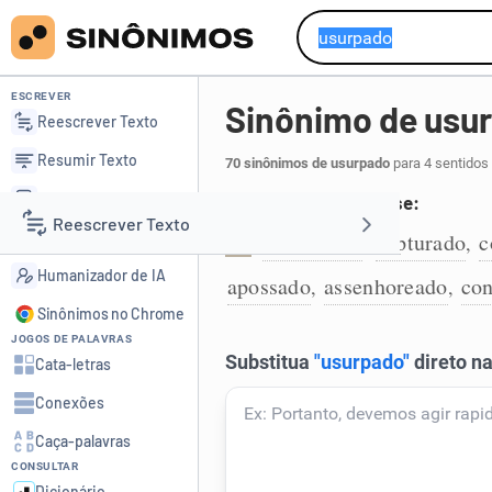
ESCREVER
Sinônimo de usu
Reescrever Texto
Resumir Texto
70 sinônimos de usurpado
para 4 sentidos
Corrigir Texto
Que foi tomada a posse:
Reescrever Texto
Detector de IA
apropriado
capturado
c
,
,
1
Humanizador de IA
apossado
assenhoreado
con
,
,
Resumir Texto
Sinônimos no Chrome
JOGOS DE PALAVRAS
Corrigir Texto
Cata-letras
Conexões
Detector de IA
Caça-palavras
CONSULTAR
Humanizador de IA
Dicionário