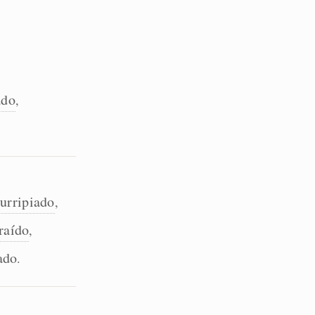
ado
,
surripiado
,
raído
,
ado
.