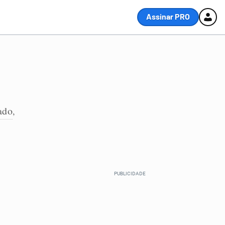
Assinar PRO
ado
,