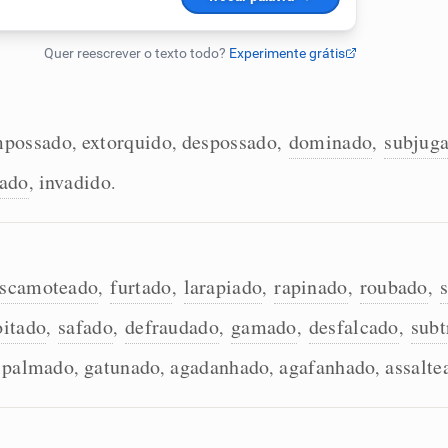
mpossado
extorquido
despossado
dominado
subjug
,
,
,
,
ado
invadido
,
.
scamoteado
furtado
larapiado
rapinado
roubado
,
,
,
,
,
oitado
safado
defraudado
gamado
desfalcado
subt
,
,
,
,
,
palmado
gatunado
agadanhado
agafanhado
assalte
,
,
,
,
,