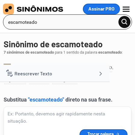
Assinar PRO
MENU
Sinônimo de escamoteado
7 sinônimos de escamoteado
para 1 sentido da palavra
escamoteado
:
abafado
empalmado
furtado
larapiado
,
,
,
,
1
Reescrever Texto
rapinado
roubado
surripiado
,
,
.
Resumir Texto
Corrigir Texto
Detector de IA