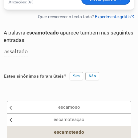
Humanizador de IA
A palavra
escamoteado
aparece também nas seguintes
entradas:
Cata-letras
assaltado
Conexões
Caça-palavras
Estes sinônimos foram úteis?
Sim
Não
Existem sinônimos incorretos
escamoso
Nenhum dos sinônimos apresentados me ajudou
Dicionário
escamoteação
Outro
Sinônimos
escamoteado