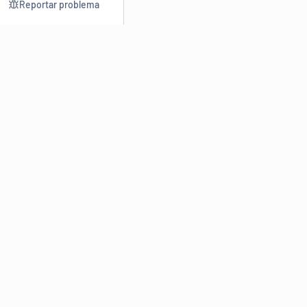
Reportar problema
Consultar
Escrev
Dicionário
Reescre
Sinônimos
Parafra
Conjugação
Corrigir
Antônimos
Resumir
O
Dicionário Online de Sinônimos
é parte do
Dicio.com.br
e
conta com mais de 30 mil sinônimos de palavras e de expressões
em português do Brasil.