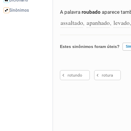
Sinônimos
A palavra
roubado
aparece tamb
assaltado
apanhado
levado
,
,
Cata-letras
Conexões
Estes sinônimos foram úteis?
Si
Caça-palavras
Existem sinônimos incorretos
rotundo
rotura
Nenhum dos sinônimos apresent
Outro
Dicionário
Sinônimos