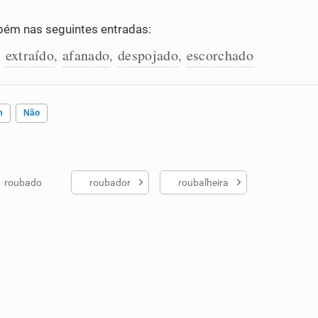
ém nas seguintes entradas:
extraído
afanado
despojado
escorchado
,
,
,
,
m
Não
roubado
roubador
roubalheira
ados me ajudou