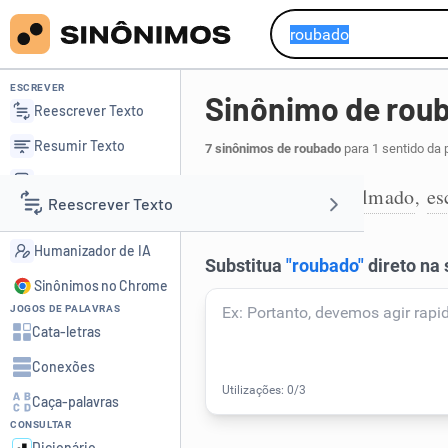
ESCREVER
Sinônimo de rou
Reescrever Texto
Resumir Texto
7 sinônimos de roubado
para 1 sentido da 
Corrigir Texto
abafado
empalmado
es
,
,
1
Reescrever Texto
Detector de IA
Humanizador de IA
Resumir Texto
Sinônimos no Chrome
JOGOS DE PALAVRAS
Corrigir Texto
Cata-letras
Conexões
Detector de IA
Caça-palavras
CONSULTAR
Humanizador de IA
Dicionário