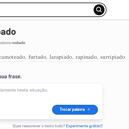
bado
palavra
roubado
:
camoteado
furtado
larapiado
rapinado
surripiado
,
,
,
,
.