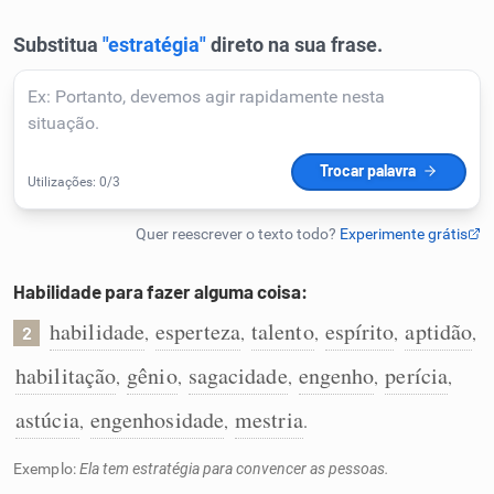
Humanizador de IA
Cata-letras
Conexões
Caça-palavras
Habilidade para fazer alguma coisa:
habilidade
esperteza
talento
espírito
aptidão
,
,
,
,
,
2
habilitação
gênio
sagacidade
engenho
perícia
,
,
,
,
,
Dicionário
astúcia
engenhosidade
mestria
,
,
.
Sinônimos
Exemplo:
Ela tem estratégia para convencer as pessoas.