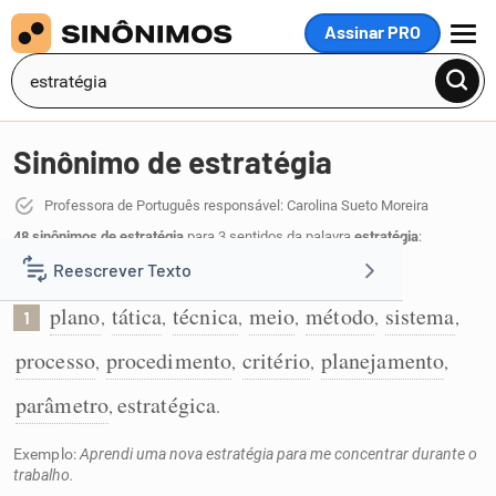
Assinar PRO
MENU
Sinônimo de estratégia
Professora de Português responsável: Carolina Sueto Moreira
48 sinônimos de estratégia
para 3 sentidos da palavra
estratégia
:
Reescrever Texto
Plano que objetiva a organização:
plano
tática
técnica
meio
método
sistema
,
,
,
,
,
,
1
Resumir Texto
processo
procedimento
critério
planejamento
,
,
,
,
Corrigir Texto
parâmetro
estratégica
,
.
Exemplo:
Aprendi uma nova estratégia para me concentrar durante o
Detector de IA
trabalho.