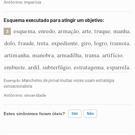
Antônimo: imperícia
Esquema executado para atingir um objetivo:
esquema
enredo
armação
arte
truque
manha
,
,
,
,
,
,
3
dolo
fraude
treta
expediente
giro
logro
tramoia
,
,
,
,
,
,
,
artimanha
manobra
armadilha
trama
artifício
,
,
,
,
,
embuste
ardil
subterfúgio
estratagema
esparrela
,
,
,
,
.
Exemplo:
Manchetes de jornal muitas vezes usam estratégia
sensacionalista.
Antônimo: sinceridade
Estes sinônimos foram úteis?
Sim
Não
Existem sinônimos incorretos