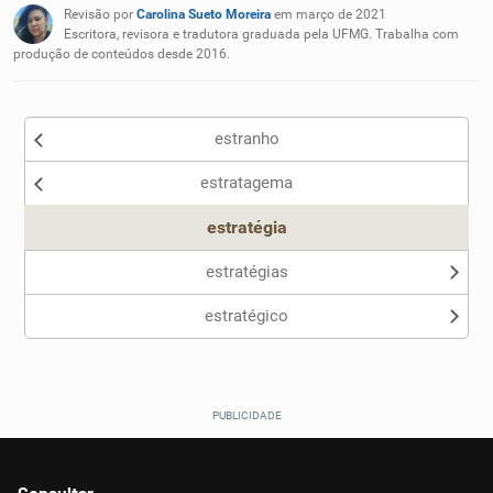
Revisão por
Carolina Sueto Moreira
em março de 2021
Nenhum dos sinônimos apresentados me ajudou
Escritora, revisora e tradutora graduada pela UFMG. Trabalha com
produção de conteúdos desde 2016.
Outro
estranho
estratagema
estratégia
estratégias
estratégico
Consultar