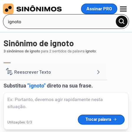
Assinar PRO
MENU
Sinônimo de ignoto
3 sinônimos de ignoto
para 2 sentidos da palavra
ignoto
:
ignorado
.
1
Reescrever Texto
Resumir Texto
Corrigir Texto
Detector de IA