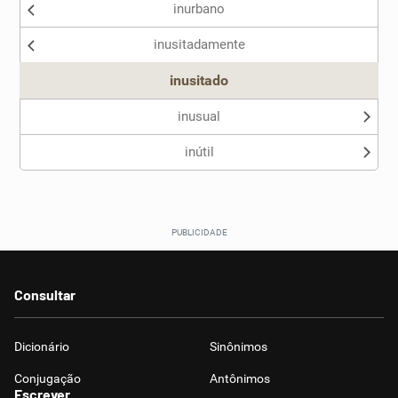
inurbano
Nenhum dos sinônimos apresentados me ajudou
inusitadamente
Outro
inusitado
inusual
inútil
Consultar
Dicionário
Sinônimos
Conjugação
Antônimos
Escrever