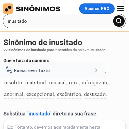
Assinar PRO
MENU
Sinônimo de inusitado
22 sinônimos de inusitado
para 2 sentidos da palavra
inusitado
:
Que é fora do comum:
incomum
invulgar
estranho
esquisito
Reescrever Texto
,
,
,
,
1
insólito
inabitual
inusual
raro
infrequente
,
,
,
,
,
Resumir Texto
anormal
excepcional
excêntrico
desusado
,
,
,
.
Corrigir Texto
Detector de IA