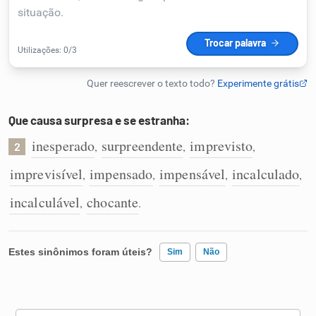
Humanizador de IA
Cata-letras
Que causa surpresa e se estranha:
Conexões
inesperado
surpreendente
imprevisto
,
,
,
2
imprevisível
impensado
impensável
incalculado
,
,
,
,
Caça-palavras
incalculável
chocante
,
.
Dicionário
Estes sinônimos foram úteis?
Sim
Não
Sinônimos
Existem sinônimos incorretos