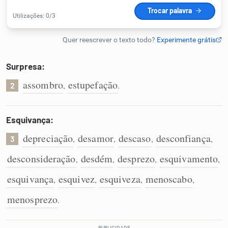
Humanizador de IA
Surpresa:
Cata-letras
assombro
estupefação
,
.
2
Conexões
Esquivança:
Caça-palavras
depreciação
desamor
descaso
desconfiança
,
,
,
,
3
desconsideração
desdém
desprezo
esquivamento
,
,
,
,
esquivança
esquivez
esquiveza
menoscabo
,
,
,
,
Dicionário
menosprezo
.
Sinônimos