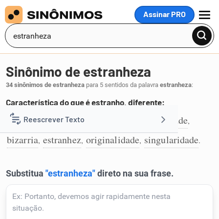
Assinar PRO
MENU
Sinônimo de estranheza
34 sinônimos de estranheza
para 5 sentidos da palavra
estranheza
:
Característica do que é estranho, diferente:
esquisitice
extravagância
excentricidade
Reescrever Texto
,
,
,
1
bizarria
estranhez
originalidade
singularidade
,
,
,
.
Resumir Texto
Corrigir Texto
Detector de IA