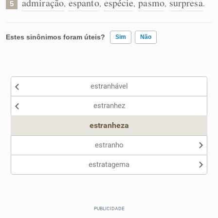
admiração
espanto
espécie
pasmo
surpresa
,
,
,
,
.
5
Estes sinônimos foram úteis?
Sim
Não
Existem sinônimos incorretos
estranhável
Nenhum dos sinônimos apresentados me ajudou
estranhez
Outro
estranheza
estranho
estratagema