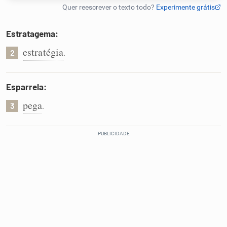
Humanizador de IA
Estratagema:
estratégia
.
2
Cata-letras
Esparrela:
Conexões
pega
.
3
Caça-palavras
Dicionário
Sinônimos