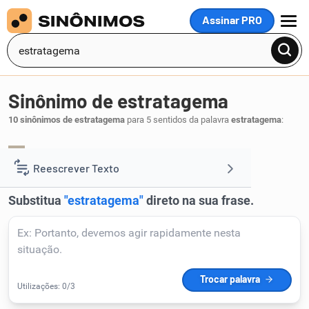
Assinar PRO
MENU
Sinônimo de estratagema
10 sinônimos de estratagema
para 5 sentidos da palavra
estratagema
:
artimanha
cilada
esforço
,
,
.
1
Reescrever Texto
Resumir Texto
Corrigir Texto
Detector de IA