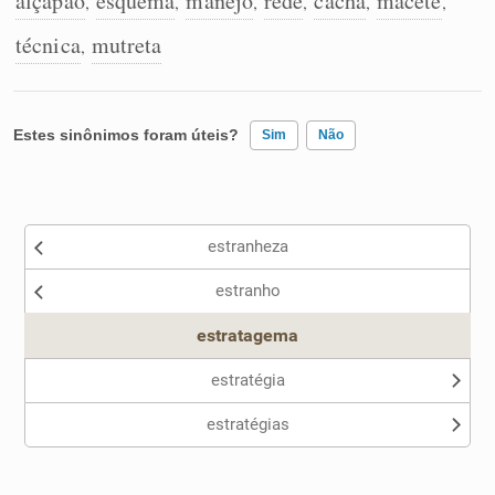
alçapão
esquema
manejo
rede
cacha
macete
,
,
,
,
,
,
técnica
mutreta
,
Estes sinônimos foram úteis?
Sim
Não
Existem sinônimos incorretos
estranheza
Nenhum dos sinônimos apresentados me ajudou
estranho
Outro
estratagema
estratégia
estratégias