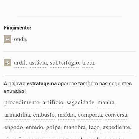
Fingimento:
onda
.
4
ardil
astúcia
subterfúgio
treta
,
,
,
.
5
A palavra
estratagema
aparece também nas seguintes
entradas:
procedimento
artifício
sagacidade
manha
,
,
,
,
armadilha
embuste
insídia
comporta
conversa
,
,
,
,
,
engodo
enredo
golpe
manobra
laço
expediente
,
,
,
,
,
,