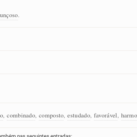
sunçoso
.
do
combinado
composto
estudado
favorável
harmo
,
,
,
,
,
ambém nas seguintes entradas: