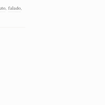
uto
falado
,
,