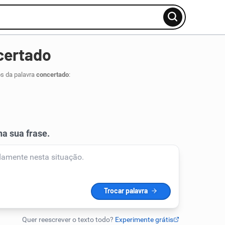
certado
os da palavra
concertado
: