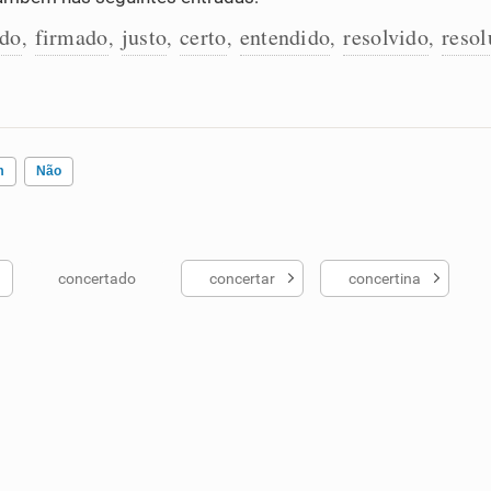
ado
firmado
justo
certo
entendido
resolvido
resol
,
,
,
,
,
,
m
Não
concertado
concertar
concertina
ados me ajudou