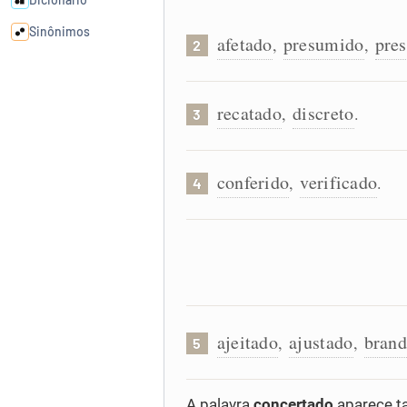
Sinônimos
afetado
presumido
pre
,
,
2
Cata-letras
recatado
discreto
,
.
3
Conexões
conferido
verificado
,
.
4
Caça-palavras
Dicionário
ajeitado
ajustado
bran
Sinônimos
,
,
5
A palavra
concertado
aparece t