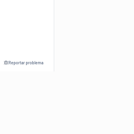
Reportar problema
Consultar
Escrev
Dicionário
Reescre
Sinônimos
Parafra
Conjugação
Corrigir