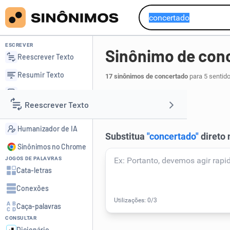
ESCREVER
Sinônimo de con
Reescrever Texto
Resumir Texto
17 sinônimos de concertado
para 5 sentid
Corrigir Texto
calmo
sereno
,
.
1
Reescrever Texto
Detector de IA
Humanizador de IA
Resumir Texto
Sinônimos no Chrome
JOGOS DE PALAVRAS
Corrigir Texto
Cata-letras
Conexões
Detector de IA
Caça-palavras
CONSULTAR
Humanizador de IA
Dicionário