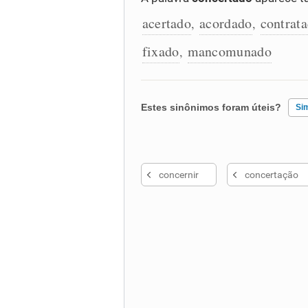
acertado
acordado
contrat
,
,
fixado
mancomunado
,
Estes sinônimos foram úteis?
Si
Existem sinônimos incorretos
concernir
concertação
Nenhum dos sinônimos apresent
Outro