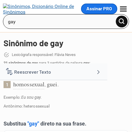
Assinar PRO
MENU
Sinônimo de gay
Lexicógrafa responsável: Flávia Neves
21 sinônimos de gay
para 3 sentidos da palavra
gay
:
Reescrever Texto
Que sente atração por alguém do mesmo sexo:
homossexual
guei
,
.
1
Resumir Texto
Exemplo:
Eu sou gay.
Corrigir Texto
Antônimo: heterossexual
Detector de IA