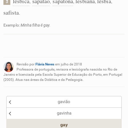
lésbica
sapatão
sapatona
lesbiana
lésbia
,
,
,
,
,
3
safista
.
Exemplo:
Minha filha é gay.
Revisão por
Flávia Neves
em julho de 2018
Professora de português, revisora e lexicógrafa nascida no Rio de
Janeiro e licenciada pela Escola Superior de Educação do Porto, em Portugal
(2005). Atua nas áreas da Didática e da Pedagogia.
gavião
gavinha
gay