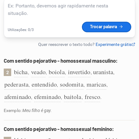
Humanizador de IA
Cata-letras
Conexões
Com sentido pejorativo - homossexual masculino:
bicha
veado
boiola
invertido
uranista
,
,
,
,
,
2
Caça-palavras
pederasta
entendido
sodomita
maricas
,
,
,
,
afeminado
efeminado
baitola
fresco
,
,
,
.
Dicionário
Exemplo:
Meu filho é gay.
Sinônimos
Com sentido pejorativo - homossexual feminino: