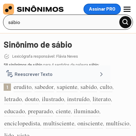
Assinar PRO
MENU
Sinônimo de sábio
Lexicógrafa responsável: Flávia Neves
58 sinônimos de sábio
para 4 sentidos da palavra
sábio
:
Reescrever Texto
Que tem muitos conhecimentos:
erudito
sabedor
sapiente
sabido
culto
,
,
,
,
,
1
Resumir Texto
letrado
douto
ilustrado
instruído
literato
,
,
,
,
,
Corrigir Texto
educado
preparado
ciente
iluminado
,
,
,
,
enciclopedista
multisciente
onisciente
multíscio
,
,
,
,
Detector de IA
lido
visto
,
.