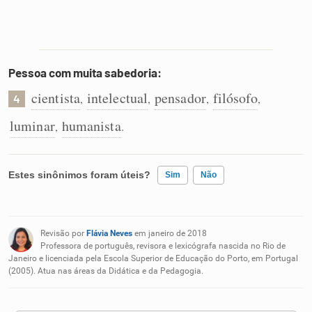
Pessoa com muita sabedoria:
cientista
intelectual
pensador
filósofo
,
,
,
,
4
luminar
humanista
,
.
Estes sinônimos foram úteis?
Sim
Não
Existem sinônimos incorretos
Revisão por
Flávia Neves
em janeiro de 2018
Nenhum dos sinônimos apresentados me ajudou
Professora de português, revisora e lexicógrafa nascida no Rio de
Janeiro e licenciada pela Escola Superior de Educação do Porto, em Portugal
(2005). Atua nas áreas da Didática e da Pedagogia.
Outro