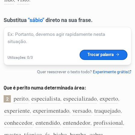
Humanizador de IA
Cata-letras
Conexões
Caça-palavras
Que é perito numa determinada área:
perito
especialista
especializado
experto
,
,
,
,
2
Dicionário
experiente
experimentado
versado
traquejado
,
,
,
,
conhecedor
entendido
entendedor
profissional
,
,
,
,
Sinônimos
mestre
técnico
ás
bicho
bamba
cobra
,
,
,
,
,
.