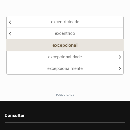
Existem sinônimos incorretos
excentricidade
Nenhum dos sinônimos apresentados me ajudou
excêntrico
Outro
excepcional
excepcionalidade
excepcionalmente
Consultar