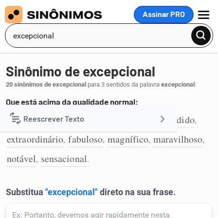
Assinar PRO
MENU
Sinônimo de excepcional
20 sinônimos de excepcional
para 3 sentidos da palavra
excepcional
:
Que está acima da qualidade normal:
fenomenal
excelente
brilhante
esplêndido
Reescrever Texto
,
,
,
,
1
extraordinário
fabuloso
magnífico
maravilhoso
,
,
,
,
Resumir Texto
notável
sensacional
,
.
Corrigir Texto
Detector de IA