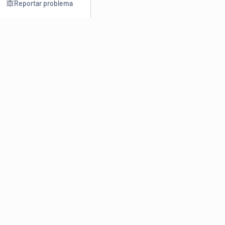
Reportar problema
Consultar
Escrev
Dicionário
Reescre
Sinônimos
Parafra
Conjugação
Corrigir
Antônimos
Resumir
O
Dicionário Online de Sinônimos
é parte do
Dicio.com.br
e
conta com mais de 30 mil sinônimos de palavras e de expressões
em português do Brasil.