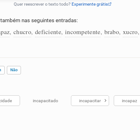
também nas seguintes entradas:
apaz
chucro
deficiente
incompetente
brabo
xucro
,
,
,
,
,
,
m
Não
cidade
incapacitado
incapacitar
incapaz
ados me ajudou