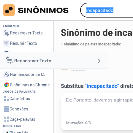
ESCREVER
Sinônimo de inc
Reescrever Texto
Resumir Texto
1 sinônimo
da palavra
incapacitado
:
Corrigir Texto
Incapaz:
Reescrever Texto
Detector de IA
inábil
.
1
Humanizador de IA
Resumir Texto
Sinônimos no Chrome
JOGOS DE PALAVRAS
Corrigir Texto
Cata-letras
Conexões
Detector de IA
Caça-palavras
CONSULTAR
Humanizador de IA
Dicionário