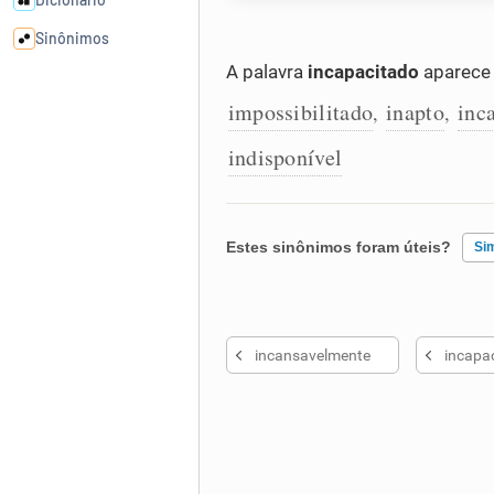
Sinônimos
A palavra
incapacitado
aparece 
Cata-letras
impossibilitado
inapto
inc
,
,
indisponível
Conexões
Caça-palavras
Estes sinônimos foram úteis?
Si
Existem sinônimos incorretos
Dicionário
incansavelmente
incapa
Nenhum dos sinônimos apresent
Outro
Sinônimos