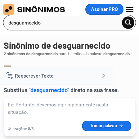
Assinar PRO
MENU
Sinônimo de desguarnecido
2 sinônimos de desguarnecido
para 1 sentido da palavra
desguarnecido
:
desprotegido
desprovido
,
.
1
Reescrever Texto
Resumir Texto
Corrigir Texto
Detector de IA