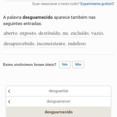
Humanizador de IA
A palavra
desguarnecido
aparece também nas
seguintes entradas:
aberto
exposto
destituído
nu
excluído
vazio
,
,
,
,
,
,
Cata-letras
desapercebido
inconsistente
indefeso
,
,
Conexões
Caça-palavras
Estes sinônimos foram úteis?
Sim
Não
Existem sinônimos incorretos
desguaritar
Nenhum dos sinônimos apresentados me ajudou
Dicionário
desguarnecer
Outro
Sinônimos
desguarnecido