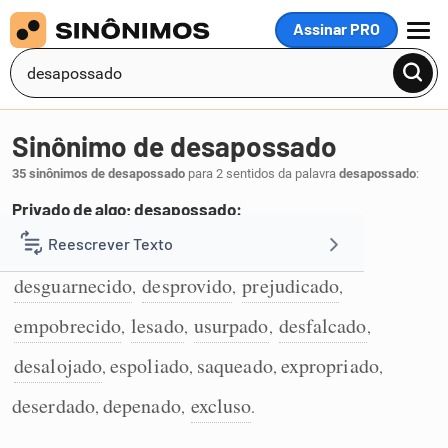
Assinar PRO
MENU
Sinônimo de desapossado
35 sinônimos de desapossado
para 2 sentidos da palavra
desapossado
:
Privado de algo; desapossado:
excluído
destituído
desarmado
Reescrever Texto
,
,
,
1
desguarnecido
desprovido
prejudicado
,
,
,
Resumir Texto
empobrecido
lesado
usurpado
desfalcado
,
,
,
,
Corrigir Texto
desalojado
espoliado
saqueado
expropriado
,
,
,
,
deserdado
depenado
excluso
,
,
.
Detector de IA