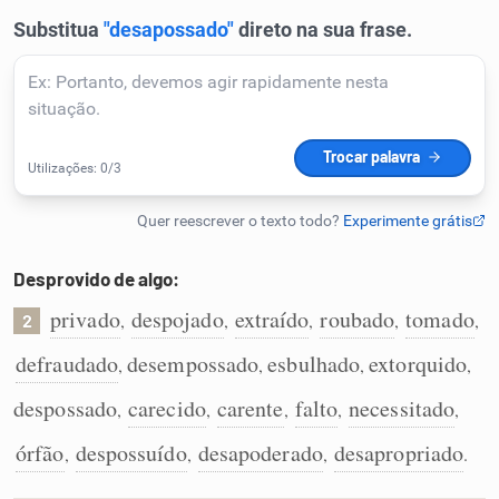
Humanizador de IA
Cata-letras
Conexões
Caça-palavras
Desprovido de algo:
privado
despojado
extraído
roubado
tomado
,
,
,
,
,
2
defraudado
desempossado
esbulhado
extorquido
,
,
,
,
Dicionário
despossado
carecido
carente
falto
necessitado
,
,
,
,
,
órfão
despossuído
desapoderado
desapropriado
,
,
,
.
Sinônimos