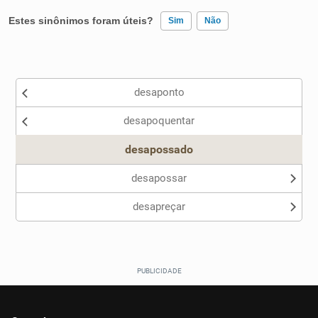
Estes sinônimos foram úteis?
Sim
Não
Existem sinônimos incorretos
desaponto
Nenhum dos sinônimos apresentados me ajudou
desapoquentar
Outro
desapossado
desapossar
desapreçar