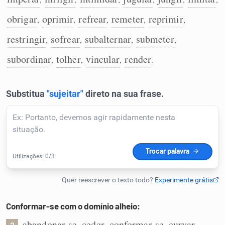
Humanizador de IA
obrigar
oprimir
refrear
remeter
reprimir
,
,
,
,
,
restringir
sofrear
subalternar
submeter
,
,
,
,
subordinar
tolher
vincular
render
,
,
,
.
Cata-letras
Conexões
Caça-palavras
Dicionário
Conformar-se com o domínio alheio:
Sinônimos
abandonar-se
ceder
conformar-se
curvar
,
,
,
,
2