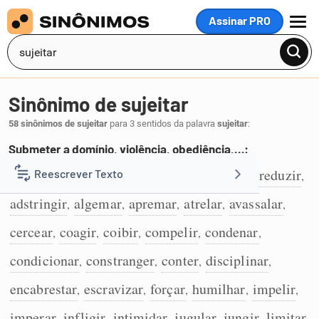
Assinar PRO
MENU
Sinônimo de sujeitar
58 sinônimos de sujeitar
para 3 sentidos da palavra
sujeitar
:
Submeter a domínio, violência, obediência,…:
acorrentar
ocupar
dominar
subjugar
reduzir
Reescrever Texto
,
,
,
,
,
1
adstringir
algemar
apremar
atrelar
avassalar
,
,
,
,
,
Resumir Texto
cercear
coagir
coibir
compelir
condenar
,
,
,
,
,
Corrigir Texto
condicionar
constranger
conter
disciplinar
,
,
,
,
encabrestar
escravizar
forçar
humilhar
impelir
,
,
,
,
,
Detector de IA
imperar
infligir
intimidar
jugular
jungir
limitar
,
,
,
,
,
,