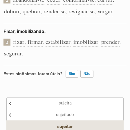
dobrar
quebrar
render-se
resignar-se
vergar
,
,
,
,
.
Fixar, imobilizando:
fixar
firmar
estabilizar
imobilizar
prender
,
,
,
,
,
3
segurar
.
Estes sinônimos foram úteis?
Sim
Não
Existem sinônimos incorretos
sujeira
Nenhum dos sinônimos apresentados me ajudou
sujeitado
Outro
sujeitar