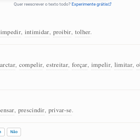
impedir
intimidar
proibir
tolher
,
,
,
.
arctar
compelir
estreitar
forçar
impelir
limitar
o
,
,
,
,
,
,
pensar
prescindir
privar-se
,
,
.
m
Não