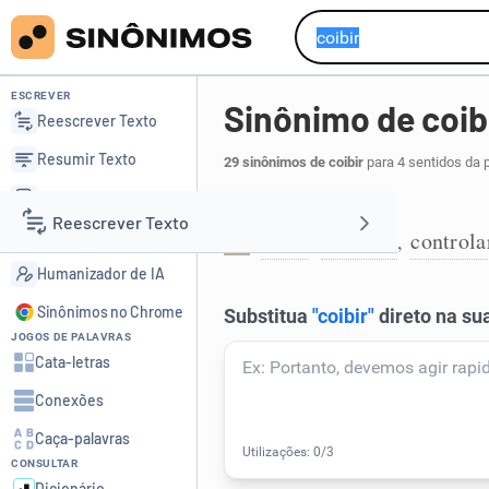
ESCREVER
Sinônimo de coib
Reescrever Texto
Resumir Texto
29 sinônimos de coibir
para 4 sentidos da 
Corrigir Texto
Fazer parar:
Reescrever Texto
Detector de IA
parar
moderar
controla
,
,
1
Humanizador de IA
Resumir Texto
Sinônimos no Chrome
JOGOS DE PALAVRAS
Corrigir Texto
Cata-letras
Conexões
Detector de IA
Caça-palavras
CONSULTAR
Humanizador de IA
Dicionário