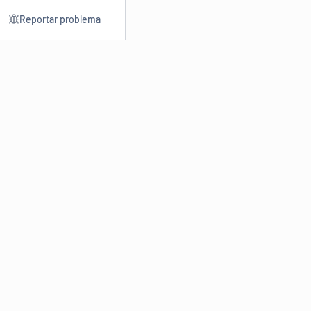
Reportar problema
Consultar
Escrev
Dicionário
Reescre
Sinônimos
Parafra
Conjugação
Corrigir
Antônimos
Resumir
O
Dicionário Online de Sinônimos
é parte do
Dicio.com.br
e
conta com mais de 30 mil sinônimos de palavras e de expressões