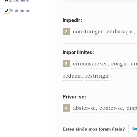
Sinônimos
Impedir:
Cata-letras
constranger
embaraçar
,
,
2
Conexões
Impor limites:
circunscrever
coagir
co
,
,
Caça-palavras
3
reduzir
restringir
,
.
Privar-se:
Dicionário
abster-se
conter-se
dis
,
,
4
Sinônimos
Estes sinônimos foram úteis?
Si