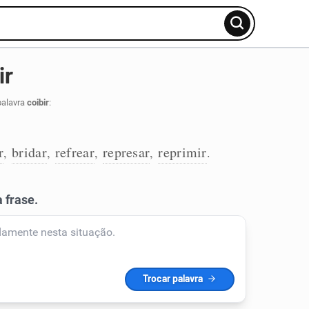
ir
palavra
coibir
:
r
bridar
refrear
represar
reprimir
,
,
,
,
.