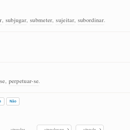
r
subjugar
submeter
sujeitar
subordinar
,
,
,
,
.
-se
perpetuar-se
,
.
m
Não
vincular
vincular-se
vínculo