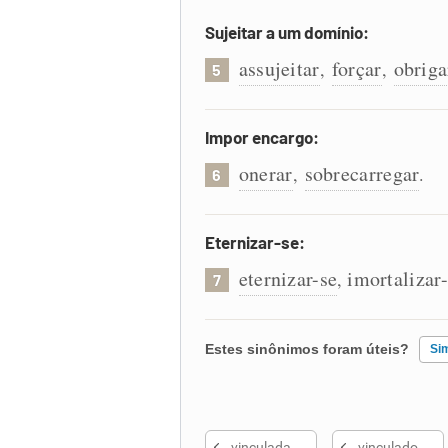
Sujeitar a um domínio:
assujeitar
forçar
obriga
,
,
5
Impor encargo:
onerar
sobrecarregar
,
.
6
Eternizar-se:
eternizar-se
imortalizar
,
7
Estes sinônimos foram úteis?
Si
Existem sinônimos incorretos
vinculada
vinculado