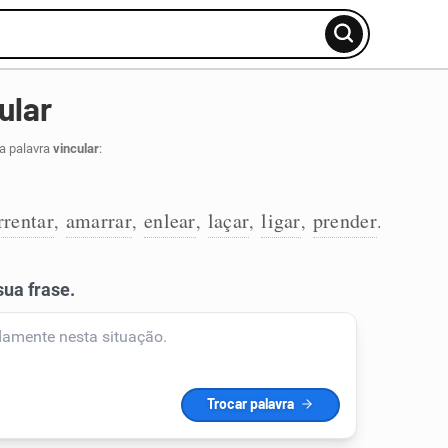
ular
a palavra
vincular
:
rrentar
amarrar
enlear
laçar
ligar
prender
,
,
,
,
,
.