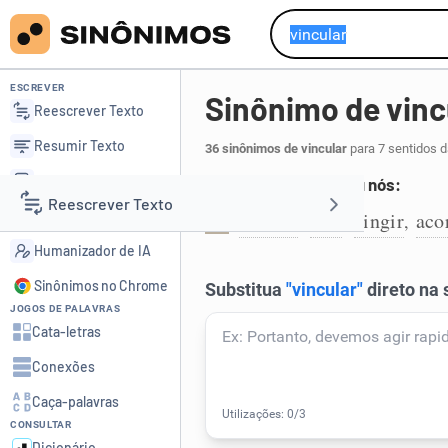
ESCREVER
Sinônimo de vinc
Reescrever Texto
Resumir Texto
36 sinônimos de vincular
para 7 sentidos d
Corrigir Texto
Prender com laços ou nós:
Reescrever Texto
Detector de IA
apertar
atar
cingir
aco
,
,
,
1
Humanizador de IA
Resumir Texto
Sinônimos no Chrome
JOGOS DE PALAVRAS
Corrigir Texto
Cata-letras
Conexões
Detector de IA
Caça-palavras
CONSULTAR
Humanizador de IA
Dicionário