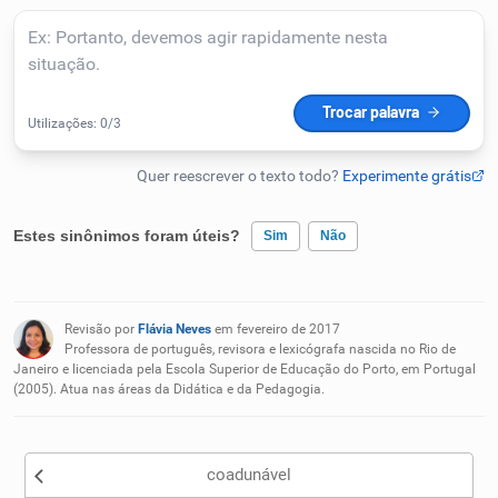
Humanizador de IA
Cata-letras
Conexões
Estes sinônimos foram úteis?
Sim
Não
Caça-palavras
Existem sinônimos incorretos
Revisão por
Flávia Neves
em fevereiro de 2017
Nenhum dos sinônimos apresentados me ajudou
Professora de português, revisora e lexicógrafa nascida no Rio de
Janeiro e licenciada pela Escola Superior de Educação do Porto, em Portugal
(2005). Atua nas áreas da Didática e da Pedagogia.
Outro
Dicionário
Sinônimos
coadunável