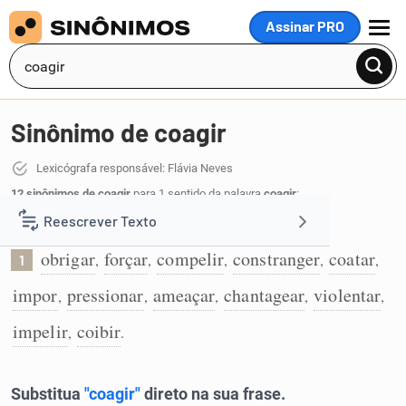
Assinar PRO
MENU
Sinônimo de coagir
Lexicógrafa responsável: Flávia Neves
12 sinônimos de coagir
para 1 sentido da palavra
coagir
:
Reescrever Texto
Obrigar alguém a fazer alguma coisa:
obrigar
forçar
compelir
constranger
coatar
,
,
,
,
,
1
Resumir Texto
impor
pressionar
ameaçar
chantagear
violentar
,
,
,
,
,
Corrigir Texto
impelir
coibir
,
.
Detector de IA