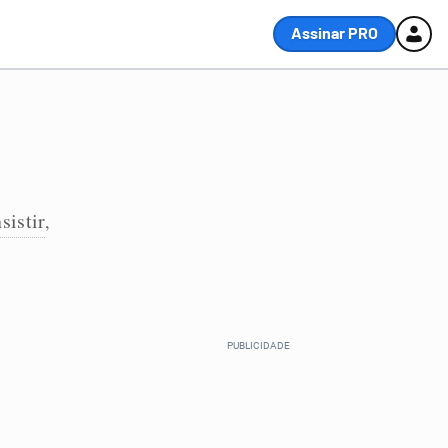
Assinar PRO
nsistir
,