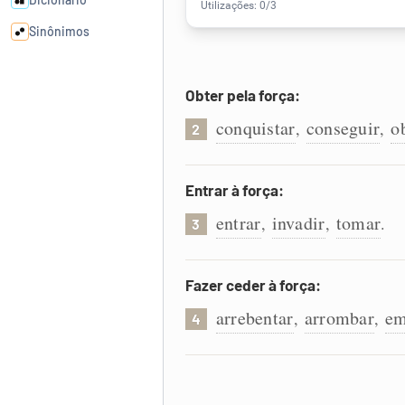
Sinônimos
Cata-letras
Obter pela força:
conquistar
conseguir
o
,
,
2
Conexões
Caça-palavras
Entrar à força:
entrar
invadir
tomar
,
,
.
3
Fazer ceder à força:
Dicionário
arrebentar
arrombar
em
,
,
4
Sinônimos