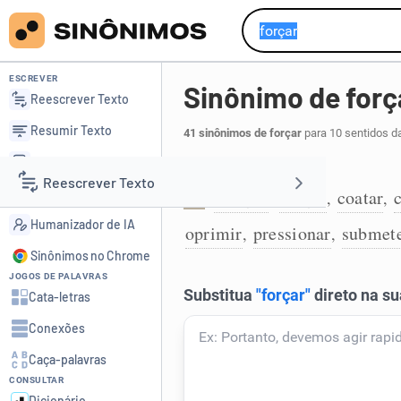
ESCREVER
Sinônimo de forç
Reescrever Texto
Resumir Texto
41 sinônimos de forçar
para 10 sentidos d
Corrigir Texto
Obrigar pela força:
Reescrever Texto
Detector de IA
obrigar
coagir
coatar
,
,
,
1
Humanizador de IA
oprimir
pressionar
submet
,
,
Resumir Texto
Sinônimos no Chrome
JOGOS DE PALAVRAS
Corrigir Texto
Cata-letras
Conexões
Detector de IA
Caça-palavras
CONSULTAR
Humanizador de IA
Dicionário