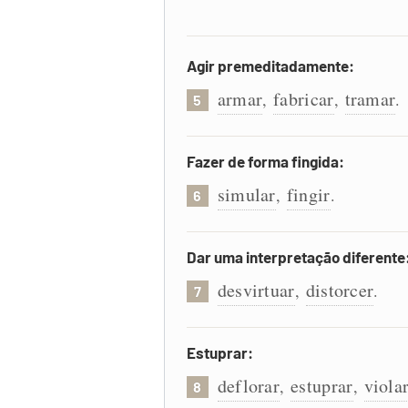
Agir premeditadamente:
armar
fabricar
tramar
,
,
.
5
Fazer de forma fingida:
simular
fingir
,
.
6
Dar uma interpretação diferente
desvirtuar
distorcer
,
.
7
Estuprar:
deflorar
estuprar
viola
,
,
8