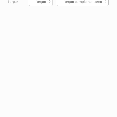
forçar
forças
forças complementares
ados me ajudou