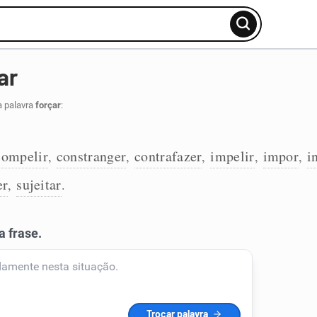
ar
a palavra
forçar
:
compelir
constranger
contrafazer
impelir
impor
i
,
,
,
,
,
er
sujeitar
,
.