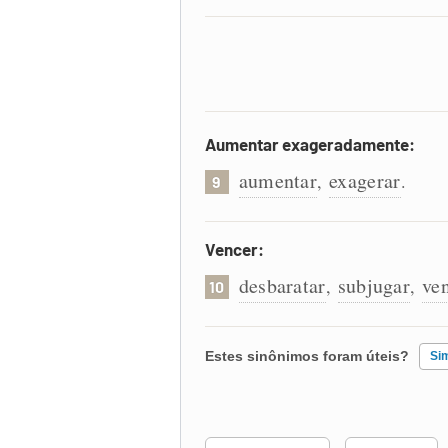
Aumentar exageradamente:
aumentar
exagerar
,
.
9
Vencer:
desbaratar
subjugar
ve
,
,
10
Estes sinônimos foram úteis?
Si
Existem sinônimos incorretos