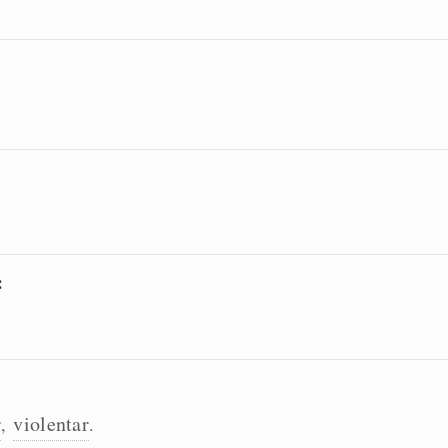
:
r
violentar
,
.