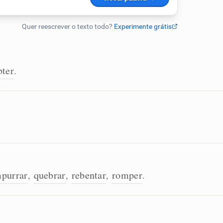
bter
.
purrar
quebrar
rebentar
romper
,
,
,
.