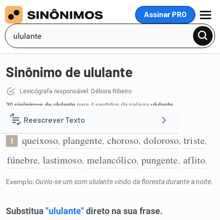
Assinar PRO
MENU
Sinônimo de ululante
Lexicógrafa responsável: Débora Ribeiro
30 sinônimos de ululante
para 4 sentidos da palavra
ululante
:
Reescrever Texto
que expressa lamento intenso ou doloroso:
queixoso
plangente
choroso
doloroso
triste
,
,
,
,
,
1
Resumir Texto
fúnebre
lastimoso
melancólico
pungente
aflito
,
,
,
,
.
Corrigir Texto
Exemplo:
Ouviu-se um som ululante vindo da floresta durante a noite.
Detector de IA