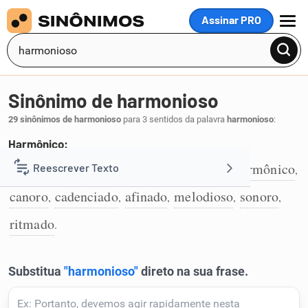
Assinar PRO
MENU
Sinônimo de harmonioso
29 sinônimos de harmonioso
para 3 sentidos da palavra
harmonioso
:
Harmônico:
eufônico
equilibrado
compassado
harmônico
Reescrever Texto
,
,
,
,
1
canoro
cadenciado
afinado
melodioso
sonoro
,
,
,
,
,
Resumir Texto
ritmado
.
Corrigir Texto
Detector de IA