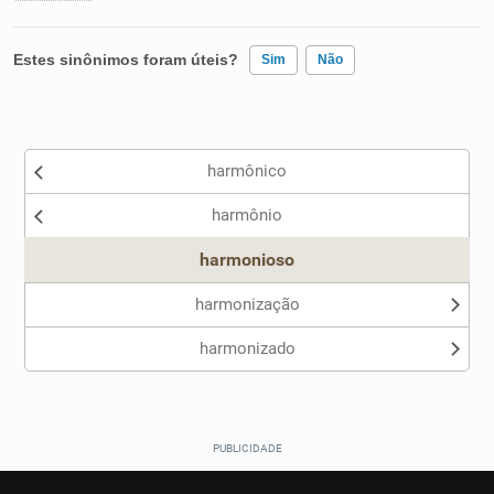
Estes sinônimos foram úteis?
Sim
Não
Existem sinônimos incorretos
harmônico
Nenhum dos sinônimos apresentados me ajudou
harmônio
Outro
harmonioso
harmonização
harmonizado