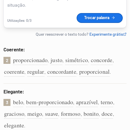
Humanizador de IA
Cata-letras
Coerente:
Conexões
proporcionado
justo
simétrico
concorde
,
,
,
,
2
coerente
regular
concordante
proporcional
,
,
,
.
Caça-palavras
Elegante:
belo
bem-proporcionado
aprazível
terno
,
,
,
,
3
Dicionário
gracioso
meigo
suave
formoso
bonito
doce
,
,
,
,
,
,
Sinônimos
elegante
.