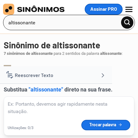
Assinar PRO
MENU
Sinônimo de altissonante
7 sinônimos de altissonante
para 2 sentidos da palavra
altissonante
:
luxuoso
faustoso
,
.
1
Reescrever Texto
Resumir Texto
Corrigir Texto
Detector de IA