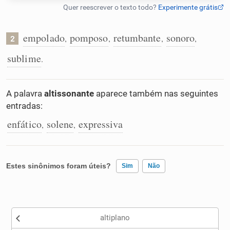
Humanizador de IA
empolado
pomposo
retumbante
sonoro
,
,
,
,
2
sublime
.
Cata-letras
A palavra
altissonante
aparece também nas seguintes
Conexões
entradas:
enfático
solene
expressiva
,
,
Caça-palavras
Estes sinônimos foram úteis?
Sim
Não
Dicionário
Existem sinônimos incorretos
Sinônimos
altiplano
Nenhum dos sinônimos apresentados me ajudou