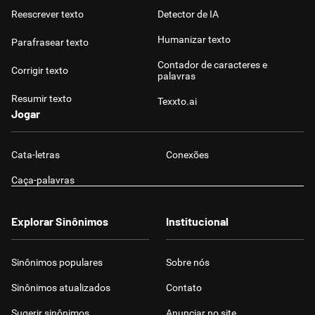
Reescrever texto
Detector de IA
Humanizar texto
Parafrasear texto
Contador de caracteres e
Corrigir texto
palavras
Resumir texto
Texxto.ai
Jogar
Cata-letras
Conexões
Caça-palavras
Explorar Sinônimos
Institucional
Sinônimos populares
Sobre nós
Sinônimos atualizados
Contato
Sugerir sinônimos
Anunciar no site