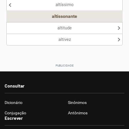
altíssimo
Outro
altissonante
altitude
altivez
Consultar
Dicionário
Sinônimos
Conjugação
Antônimos
Escrever