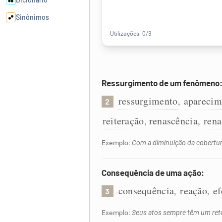
Sinônimos
Cata-letras
Conexões
Ressurgimento de um fenômeno
ressurgimento
aparecim
,
2
Caça-palavras
reiteração
renascência
ren
,
,
Exemplo:
Com a diminuição da cobertur
Dicionário
Consequência de uma ação:
Sinônimos
consequência
reação
ef
,
,
3
Exemplo:
Seus atos sempre têm um ret