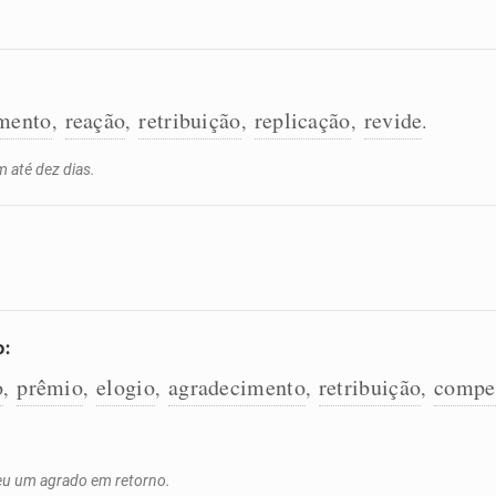
mento
reação
retribuição
replicação
revide
,
,
,
,
.
 até dez dias.
o:
o
prêmio
elogio
agradecimento
retribuição
compe
,
,
,
,
,
eu um agrado em retorno.