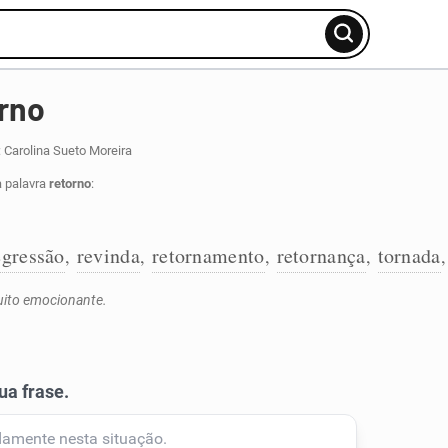
rno
 Carolina Sueto Moreira
a palavra
retorno
:
egressão
revinda
retornamento
retornança
tornada
,
,
,
,
muito emocionante.