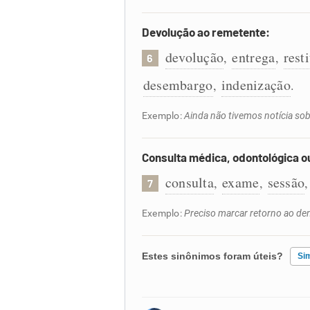
Devolução ao remetente:
devolução
entrega
rest
,
,
6
desembargo
indenização
,
.
Exemplo:
Ainda não tivemos notícia sob
Consulta médica, odontológica ou
consulta
exame
sessão
,
,
7
Exemplo:
Preciso marcar retorno ao den
Estes sinônimos foram úteis?
Si
Existem sinônimos incorretos