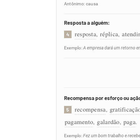
Antônimo: causa
Resposta a alguém:
resposta
réplica
atendi
,
,
4
Exemplo:
A empresa dará um retorno em
Recompensa por esforço ou açã
recompensa
gratificaçã
,
5
pagamento
galardão
paga
,
,
.
Exemplo:
Fez um bom trabalho e receb