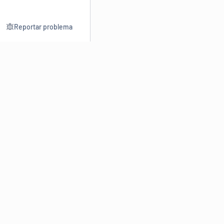
Reportar problema
Consultar
Escrev
Dicionário
Reescre
Sinônimos
Parafra
Conjugação
Corrigir
Antônimos
Resumir
O
Dicionário Online de Sinônimos
é parte do
Dicio.com.br
e