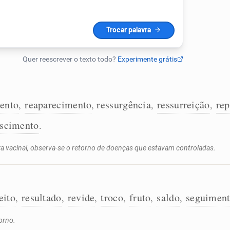
:
ento
reaparecimento
ressurgência
ressurreição
rep
,
,
,
,
ascimento
.
a vacinal, observa-se o retorno de doenças que estavam controladas.
eito
resultado
revide
troco
fruto
saldo
seguimen
,
,
,
,
,
,
orno.