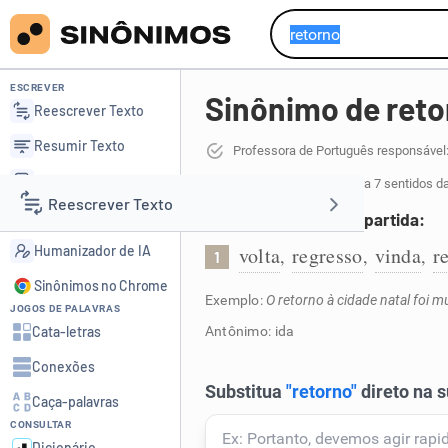
ESCREVER
Sinônimo de reto
Reescrever Texto
Resumir Texto
Professora de Português responsável:
Corrigir Texto
62 sinônimos de retorno
para 7 sentidos d
Reescrever Texto
Detector de IA
Volta para o ponto de partida:
Humanizador de IA
volta
regresso
vinda
r
,
,
,
1
Resumir Texto
Sinônimos no Chrome
Exemplo:
O retorno à cidade natal foi 
JOGOS DE PALAVRAS
Corrigir Texto
Cata-letras
Antônimo: ida
Conexões
Detector de IA
Caça-palavras
CONSULTAR
Humanizador de IA
Dicionário