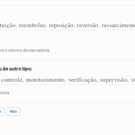
ituição
reembolso
reposição
reversão
ressarciment
,
,
,
,
re o retorno da mercadoria.
 de outro tipo:
controle
monitoramento
verificação
supervisão
v
,
,
,
,
,
tista.
m
Não