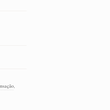
nsação
,