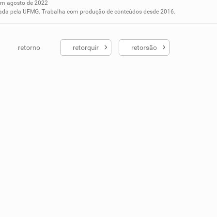
m agosto de 2022
ados me ajudou
aduada pela UFMG. Trabalha com produção de conteúdos desde 2016.
retorno
retorquir
retorsão