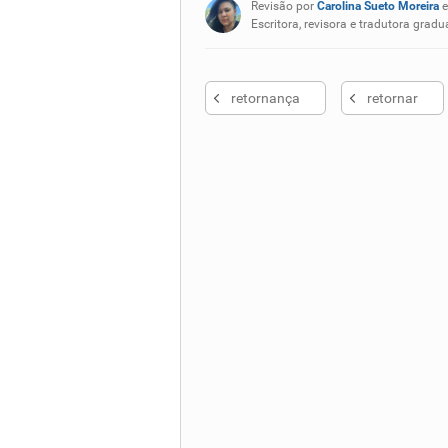
Revisão por
Carolina Sueto Moreira
e
Nenhum dos sinônimos apresent
Escritora, revisora e tradutora gr
Outro
retornança
retornar