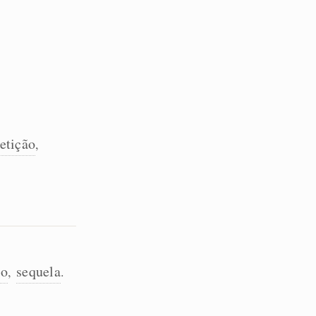
etição
,
to
sequela
,
.