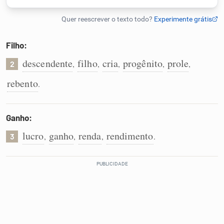
Humanizador de IA
Filho:
descendente
filho
cria
progênito
prole
,
,
,
,
,
2
Cata-letras
rebento
.
Conexões
Ganho:
Caça-palavras
lucro
ganho
renda
rendimento
,
,
,
.
3
Dicionário
Sinônimos