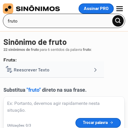
Assinar PRO
MENU
Sinônimo de fruto
22 sinônimos de fruto
para 6 sentidos da palavra
fruto
:
Fruta:
fruta
pomo
Reescrever Texto
,
.
1
Resumir Texto
Corrigir Texto
Detector de IA