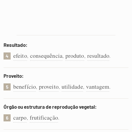
Resultado:
efeito
consequência
produto
resultado
,
,
,
.
4
Proveito:
benefício
proveito
utilidade
vantagem
,
,
,
.
5
Órgão ou estrutura de reprodução vegetal:
carpo
frutificação
,
.
6