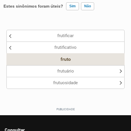
Estes sinônimos foram úteis?
Sim
Não
Existem sinônimos incorretos
frutificar
Nenhum dos sinônimos apresentados me ajudou
frutificativo
Outro
fruto
frutuário
frutuosidade
Consultar