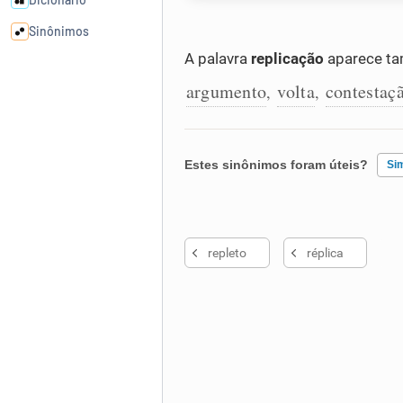
Sinônimos
A palavra
replicação
aparece ta
Cata-letras
argumento
volta
contestaç
,
,
Conexões
Estes sinônimos foram úteis?
Si
Caça-palavras
Existem sinônimos incorretos
repleto
réplica
Nenhum dos sinônimos apresent
Dicionário
Outro
Sinônimos