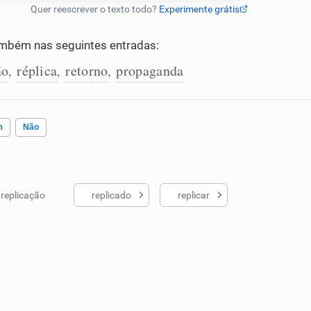
mbém nas seguintes entradas:
ão
réplica
retorno
propaganda
,
,
,
m
Não
replicação
replicado
replicar
ados me ajudou