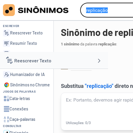
ESCREVER
Sinônimo de repl
Reescrever Texto
Resumir Texto
1 sinônimo
da palavra
replicação
:
Corrigir Texto
Refutação:
Reescrever Texto
Detector de IA
resposta
.
1
Humanizador de IA
Resumir Texto
Sinônimos no Chrome
JOGOS DE PALAVRAS
Corrigir Texto
Cata-letras
Conexões
Detector de IA
Caça-palavras
CONSULTAR
Humanizador de IA
Dicionário