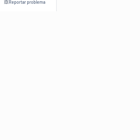
Reportar problema
Consultar
Escrev
Dicionário
Reescre
Sinônimos
Parafra
Conjugação
Corrigir
Antônimos
Resumir
O
Dicionário Online de Sinônimos
é parte do
Dicio.com.br
e
conta com mais de 30 mil sinônimos de palavras e de expressões
em português do Brasil.