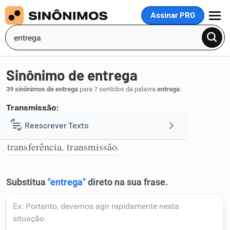
Assinar PRO
MENU
Sinônimo de entrega
39 sinônimos de entrega
para 7 sentidos da palavra
entrega
:
Transmissão:
concessão
cessão
outorgamento
Reescrever Texto
,
,
,
1
transferência
transmissão
,
.
Resumir Texto
Corrigir Texto
Detector de IA