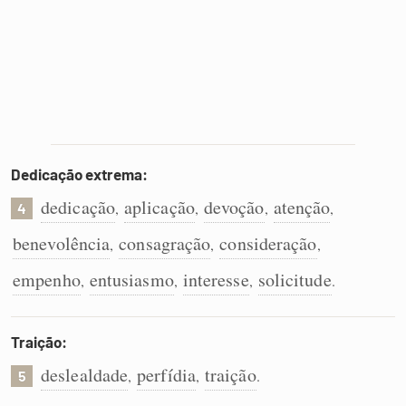
Dedicação extrema:
dedicação
aplicação
devoção
atenção
,
,
,
,
4
benevolência
consagração
consideração
,
,
,
empenho
entusiasmo
interesse
solicitude
,
,
,
.
Traição:
deslealdade
perfídia
traição
,
,
.
5