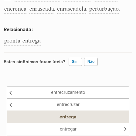
encrenca
enrascada
enrascadela
perturbação
,
,
,
.
Relacionada:
pronta-entrega
Estes sinônimos foram úteis?
Sim
Não
Existem sinônimos incorretos
entrecruzamento
Nenhum dos sinônimos apresentados me ajudou
entrecruzar
Outro
entrega
entregar